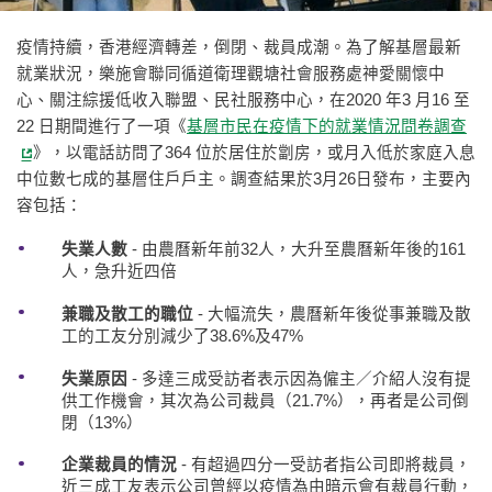
疫情持續，香港經濟轉差，倒閉、裁員成潮。為了解基層最新
就業狀況，樂施會聯同循道衛理觀塘社會服務處神愛關懷中
心、關注綜援低收入聯盟、民社服務中心，在2020 年3 月16 至
22 日期間進行了一項《
基層市民在疫情下的就業情況問卷調查
》，以電話訪問了364 位於居住於劏房，或月入低於家庭入息
中位數七成的基層住戶戶主。調查結果於3月26日發布，主要內
容包括：
失業人數
- 由農曆新年前32人，大升至農曆新年後的161
人，急升近四倍
兼職及散工的職位
- 大幅流失，農曆新年後從事兼職及散
工的工友分別減少了38.6%及47%
失業原因
- 多達三成受訪者表示因為僱主／介紹人沒有提
供工作機會，其次為公司裁員（21.7%），再者是公司倒
閉（13%）
企業裁員的情況
- 有超過四分一受訪者指公司即將裁員，
近三成工友表示公司曾經以疫情為由暗示會有裁員行動，