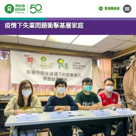
香港樂施會
目錄
開始主要內容
疫情下失業問題衝擊基層家庭