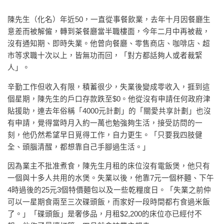
陳先生（化名）年近50，一直從事餐飲業，去年十月因餐廳生
意差而被解僱，轉到茶餐廳當半職樓面，今年二月中再被裁，
沒有通知期、即時失業。他曾向餐廳、零售商店、咖啡店、超
市等求職十次以上，皆無功而回，「對方都話夠人或者裁緊
人」。
辛勤工作但收入有限，積蓄很少，失業後變成零收入，捱到這
個星期，陳先生的戶口存款跌至$0。他從沒有申請任何政府津
貼援助，連去年俗稱「4000元計劃」的「關愛共享計劃」也沒
有申請，覺得當時月入約一萬也勉強夠生活，接受訪問的一
刻，他仍然希望早日覓得工作，自力更生。「只要我四肢健
全、頭腦清醒，都想靠自己手腳過生活。」
因為業主不批准煮食，陳先生月租的床位沒有電飯煲，他只有
一個與十多人共用的水煲。失業以後，他靠7元一個杯麵、下午
4時過後的25元3個特價麵包以及一些乾糧度日。「失業之前仲
可以一星期食兩至三次碟頭飯，而家好一段時間都冇食過米飯
了。」「碟頭飯」是奢侈品，月租$2,200的床位亦已經付不