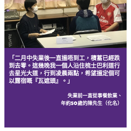
「二月中失業後一直搵唔到工，積蓄已經跌
到去零。這幾晚我一個人沿住梳士巴利道行
去星光大道，行到凌晨兩點，希望搵定個可
以露宿嘅『瓦遮頭』。」
失業前一直從事餐飲業、
年約50歲的陳先生（化名）