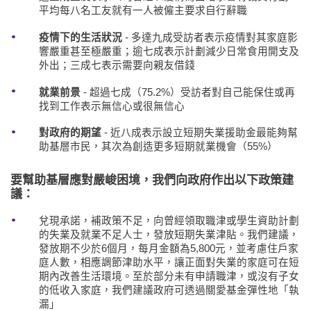
平均每八名工友就有一人被僱主要求自行辭職
疫情下的生活狀況
- 多達九成受訪者表示疫情對其家庭影
響嚴重甚至極嚴重；逾七成表示計劃減少日常食用開支及
外出；三成七表示需要向親友借錢
就業前景
- 超過七成（75.2%）受訪者對自己能保住或再
找到工作表示無信心或很無信心
對政府的期望
- 近八成表示設立短期失業援助金最能夠幫
助基層市民，其次為創造更多短期就業機會（55%）
要幫助基層應對嚴峻困境，我們向政府作出以下政策建
議：
兌現承諾，補政策不足，向曾經領取職津或學生資助計劃
的失業及就業不足人士，發放短期失業津貼。我們建議，
發放期不少於6個月，每月金額為5,800元，並考慮住戶家
庭人數，相應調節津助水平，讓正面對失業的家庭可在短
期內改善生活環境。至於部分未有申請職津，或沒有子女
的低收入家庭，我們建議政府可透過關愛基金彈性地「執
漏」