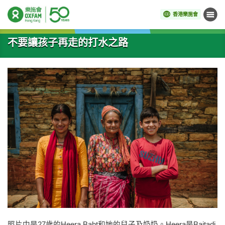
香港樂施會
目錄
開始主要內容
不要讓孩子再走的打水之路
照片中是27歲的Heera Baht和她的兒子及奶奶。Heera是Baitadi