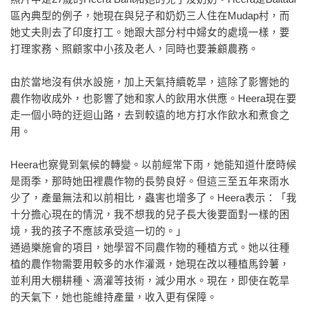
區內典型的例子，她現在與兒子和奶奶三人住在Mudap村，而
她丈夫則去了印度打工。她跟大部分村中婦女的處境一樣，要
打理家務、照顧家中小孩及老人，同時也要兼顧農務。
由於當地沒有供水設施，加上天氣持續乾旱，這除了影響她的
農作物收成外，也影響了她和家人的飲用水供應。Heera現在要
走一個小時的迂迴山路，去到較遠的地方打水作飲水和煮食之
用。
Heera也察覺到氣候的轉變。以前經常下雨，她能知道什麼時候
是雨季，那時她田裡農作物的長勢良好。但這三至五年來雨水
少了，產量無法和以前相比，蟲害也增多了。Heera表示：「我
十分擔心現在的情況，我不想我的兒子長大後要面對一樣的困
境，我的孩子不應該承受這一切的。」
通過樂施會的項目，她學習不同農作物的種植方式。她以往種
植的農作物需要用較多的水作灌溉，她現在改以種植馬鈴薯，
並利用大棚耕種、滴灌等技術，減少用水。現在，即使在乾旱
的天氣下，她也能維持產量，收入更有保障。