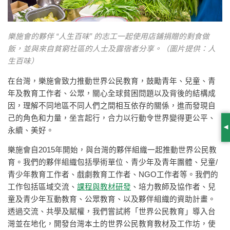
樂施會的夥伴 “人生百味” 的志工一起使用店鋪捐贈的剩食做
飯，並與來自貧窮社區的人士及露宿者分享。（圖片提供：人
生百味）
在台灣，樂施會致力推動世界公民教育，鼓勵青年、兒童、青
年及教育工作者、公眾，關心全球貧困問題以及背後的結構成
因，理解不同地區不同人們之間相互依存的關係，進而發現自
己的角色和力量，坐言起行，合力以行動令世界變得更公平、
永續、美好。
S
樂施會自2015年開始，與台灣的夥伴組織一起推動世界公民教
育。我們的夥伴組織包括學術單位、青少年及青年團體、兒童/
青少年教育工作者、戲劇教育工作者、NGO工作者等。我們的
工作包括區域交流、
課程與教材研發
、培力教師及協作者、兒
童及青少年互動教育、公眾教育、以及夥伴組織的資助計畫。
透過交流、共學及賦權，我們嘗試將「世界公民教育」導入台
灣並在地化，開發台灣本土的世界公民教育教材及工作坊，使