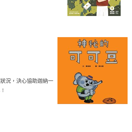
的狀況，決心協助迦納一
吧﹗