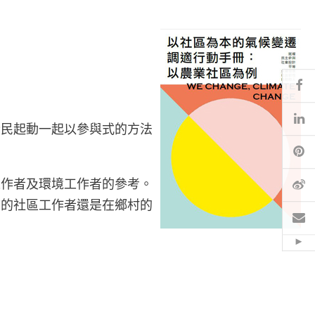
Fa
Li
全民起動一起以參與式的方法
Pi
微
工作者及環境工作者的參考。
市的社區工作者還是在鄉村的
電
Hid