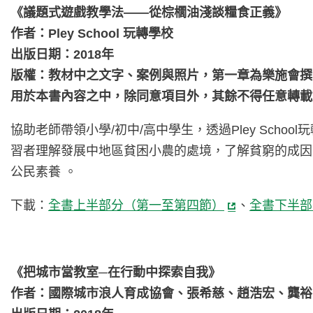
《議題式遊戲教學法——從棕櫚油淺談糧食正義》
作者：Pley School 玩轉學校
出版日期：2018年
版權：教材中之文字、案例與照片，第一章為樂施會撰
用於本書內容之中，除同意項目外，其餘不得任意轉載
協助老師帶領小學/初中/高中學生，透過Pley Sch
習者理解發展中地區貧困小農的處境，了解貧窮的成因
公民素養 。
下載：
全書上半部分（第一至第四節）
、
全書下半部
《把城市當教室─在行動中探索自我》
作者：國際城市浪人育成協會、張希慈、趙浩宏、龔裕