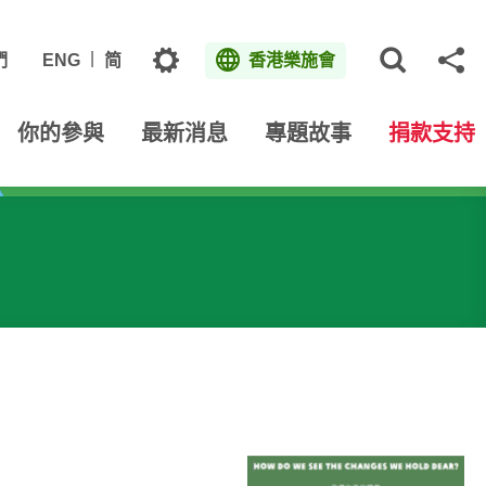
主題
們
ENG
简
香港樂施會
打開網
分
你的參與
最新消息
專題故事
捐款支持