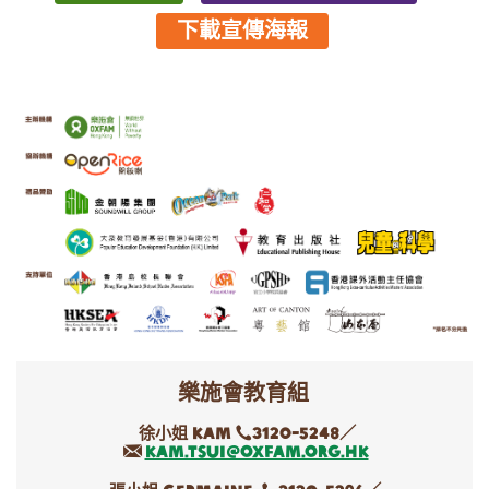
下載宣傳海報
樂施會教育組
徐小姐 Kam
3120-5248／
kam.tsui@oxfam.org.hk