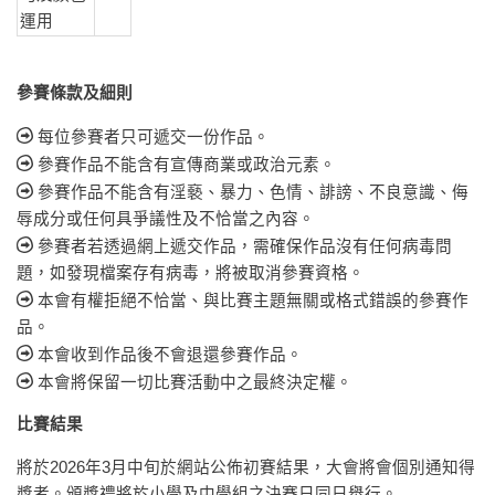
運用
參賽條款及細則
每位參賽者只可遞交一份作品。
參賽作品不能含有宣傳商業或政治元素。
參賽作品不能含有淫褻、暴力、色情、誹謗、不良意識、侮
辱成分或任何具爭議性及不恰當之內容。
參賽者若透過網上遞交作品，需確保作品沒有任何病毒問
題，如發現檔案存有病毒，將被取消參賽資格。
本會有權拒絕不恰當、與比賽主題無關或格式錯誤的參賽作
品。
本會收到作品後不會退還參賽作品。
本會將保留一切比賽活動中之最終決定權。
比賽結果
將於2026年3月中旬於網站公佈初賽結果，大會將會個別通知得
獎者。頒獎禮將於小學及中學組之決賽日同日舉行。