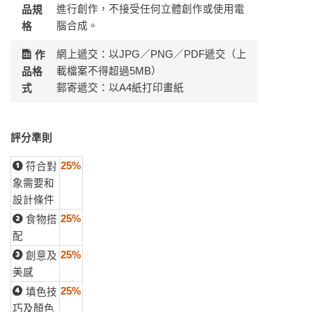
進行創作，不接受任何立體創作或使用電
品規
腦合成。
格
網上遞交：以JPG／PNG／PDF遞交（上
作
載檔案不得超過5MB）
品格
郵寄遞交：以A4紙打印畫紙
式
評分準則
25%
符合對
象需要和
設計條件
25%
食物搭
配
25%
創意及
美感
25%
填色技
巧及顏色