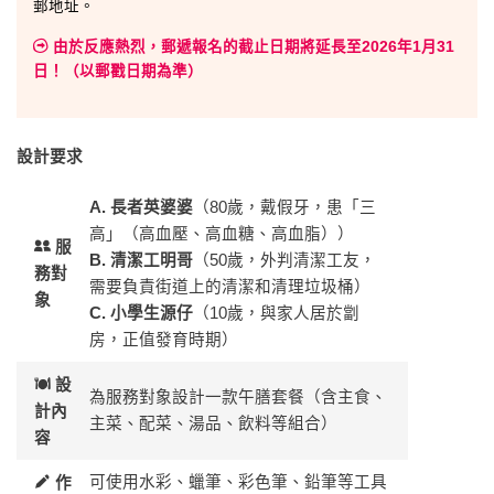
郵地址。
由於反應熱烈，郵遞報名的截止日期將延長至2026年1月31
日！（以郵戳日期為準）
設計要求
A. 長者英婆婆
（80歲，戴假牙，患「三
高」（高血壓、高血糖、高血脂））
服
B. 清潔工明哥
（50歲，外判清潔工友，
務對
需要負責街道上的清潔和清理垃圾桶）
象
C. 小學生源仔
（10歲，與家人居於劏
房，正值發育時期）
設
為服務對象設計一款午膳套餐（含主食、
計內
主菜、配菜、湯品、飲料等組合）
容
可使用水彩、蠟筆、彩色筆、鉛筆等工具
作