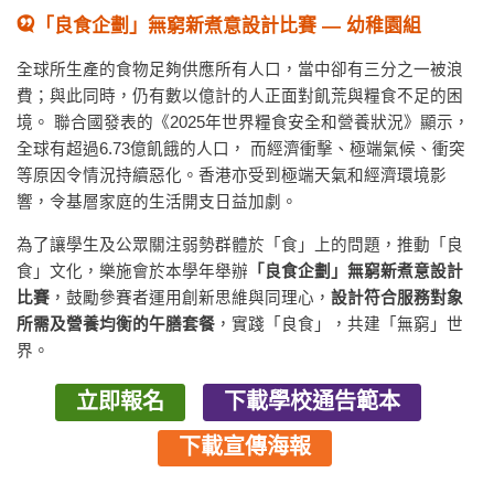
「良食企劃」無窮新煮意設計比賽 — 幼稚園組
全球所生產的食物足夠供應所有人口，當中卻有三分之一被浪
費；與此同時，仍有數以億計的人正面對飢荒與糧食不足的困
境。 聯合國發表的《2025年世界糧食安全和營養狀況》顯示，
全球有超過6.73億飢餓的人口， 而經濟衝擊、極端氣候、衝突
等原因令情況持續惡化。香港亦受到極端天氣和經濟環境影
響，令基層家庭的生活開支日益加劇。
為了讓學生及公眾關注弱勢群體於「食」上的問題，推動「良
食」文化，樂施會於本學年舉辦
「良食企劃」無窮新煮意設計
比賽
，鼓勵參賽者運用創新思維與同理心，
設計符合服務對象
所需及營養均衡的午膳套餐
，實踐「良食」，共建「無窮」世
界。
立即報名
下載學校通告範本
下載宣傳海報