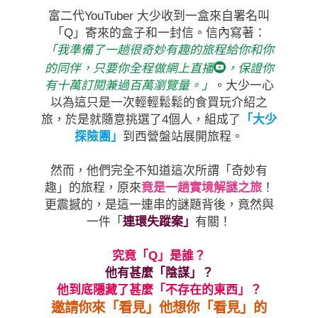
富二代YouTuber 大少收到一盒來自署名叫
「Q」寄來的盒子和一封信。信內寫著：
「我準備了一趟很奇妙有趣的旅程給你和你
的同伴，只要你全程做網上直播
，保證你
有十萬訂閱兼過百萬瀏覽量。」
。大少一心
以為這只是一次輕輕鬆鬆的食買玩介紹之
旅，於是就隨意挑選了4個人，組成了
「大少
探險團」
到西營盤站展開旅程。
然而，他們完全不知道這次所謂「奇妙有
趣」的旅程，原來
竟是一趟實境解謎之旅
！
更震撼的，是這一連串的謎題背後，竟然與
一件「
連環失蹤案」
有關！
究竟「Q」是誰？
他有甚麼「陰謀」？
他到底隱藏了甚麼「不存在的東西」？
邀請你來「看見」他想你「看見」的