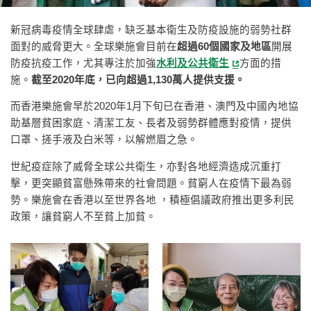
新冠病毒疫情全球肆虐，缺乏基本衛生及防疫設施的弱勢社群
面對的威脅更大。全球樂施會目前在
超過60個國家及地區
開展
防疫抗疫工作，尤其專注於加強
水利及公共衛生
方面的措
施。
截至2020年底，已向超過1,130萬人提供支援。
而香港樂施會早於2020年1月下旬已在香港、澳門及中國內地協
助基層貧困家庭、清潔工友、長者及弱勢群體應對疫情，提供
口罩、搓手液及白米等，以解燃眉之急。
世紀疫症除了威脅全球公共衛生，亦對各地經濟造成沉重打
擊，更突顯貧富懸殊帶來的社會問題。貧窮人在疫情下最為弱
勢。樂施會在香港以至世界各地 ，積極倡議政府推出更多利民
政策，讓貧窮人不至貧上加貧。