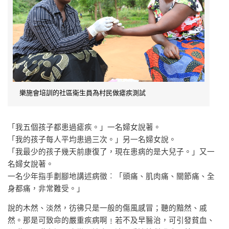
樂施會培訓的社區衛生員為村民做瘧疾測試
「我五個孩子都患過瘧疾。」一名婦女說著。
「我的孩子每人平均患過三次。」另一名婦女說。
「我最少的孩子幾天前康復了，現在患病的是大兒子。」又一
名婦女說著。
一名少年指手劃腳地講述病徵︰「頭痛、肌肉痛、關節痛、全
身都痛，非常難受。」
說的木然、淡然，彷彿只是一般的傷風感冒；聽的黯然、戚
然。那是可致命的嚴重疾病啊﹗若不及早醫治，可引發貧血、