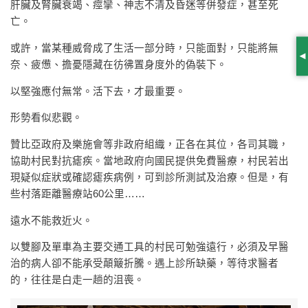
肝臟及腎臟衰竭、痙攣、神志不清及昏迷等併發症，甚至死
亡。
或許，當某種威脅成了生活一部分時，只能面對，只能將無
S
奈、疲憊、擔憂隱藏在彷彿置身度外的偽裝下。
以堅強應付無常。活下去，才最重要。
形勢看似悲觀。
贊比亞政府及樂施會等非政府組織，正各在其位，各司其職，
協助村民對抗瘧疾。當地政府向國民提供免費醫療，村民若出
現疑似症狀或確認瘧疾病例，可到診所測試及治療。但是，有
些村落距離醫療站60公里……
遠水不能救近火。
以雙腳及單車為主要交通工具的村民可勉強遠行，必須及早醫
治的病人卻不能承受顛簸折騰。遇上診所缺藥，等待求醫者
的，往往是白走一趟的沮喪。