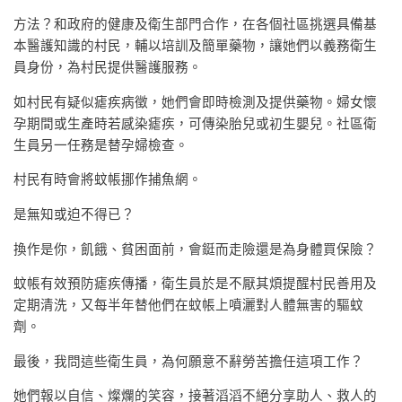
方法？和政府的健康及衛生部門合作，在各個社區挑選具備基
本醫護知識的村民，輔以培訓及簡單藥物，讓她們以義務衛生
員身份，為村民提供醫護服務。
如村民有疑似瘧疾病徵，她們會即時檢測及提供藥物。婦女懷
孕期間或生產時若感染瘧疾，可傳染胎兒或初生嬰兒。社區衛
生員另一任務是替孕婦檢查。
村民有時會將蚊帳挪作捕魚網。
是無知或迫不得已？
換作是你，飢餓、貧困面前，會鋌而走險還是為身體買保險？
蚊帳有效預防瘧疾傳播，衛生員於是不厭其煩提醒村民善用及
定期清洗，又每半年替他們在蚊帳上噴灑對人體無害的驅蚊
劑。
最後，我問這些衛生員，為何願意不辭勞苦擔任這項工作？
她們報以自信、燦爛的笑容，接著滔滔不絕分享助人、救人的