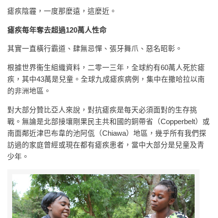
瘧疾陰霾，一度那麼遠，這麼近。
瘧疾每年奪去超過120萬人性命
其實一直橫行霸道、肆無忌憚、張牙舞爪、惡名昭彰。
根據世界衞生組織資料，二零一三年，全球約有60萬人死於瘧
疾，其中43萬是兒童。全球九成瘧疾病例，集中在撒哈拉以南
的非洲地區。
對大部分贊比亞人來說，對抗瘧疾是每天必須面對的生存挑
戰。無論是北部接壤剛果民主共和國的銅帶省（Copperbelt）或
南面鄰近津巴布韋的池阿佤（Chiawa）地區，幾乎所有我們探
訪過的家庭曾經或現在都有瘧疾患者，當中大部分是兒童及青
少年。