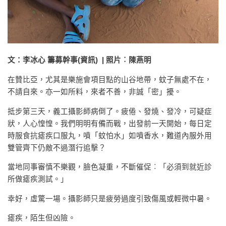
文：李冰心 籌募幹事(資訊) | 照片︰陳燕明
在贊比亞，尤其是樂施會項目點的山谷地帶，蚊子無處不在，
不請自來。亦一如所料，來者不善，非誠「密」擾。
抵步第三天，義工攝影師病倒了。疲倦、發燒、發冷，可疑症
狀，人心惶惶。我們明明有備而戰，出發前一天開始，每日定
時服食抗瘧疾口服丸，噴「蚊怕水」如噴香水，難道內服外用
雙管齊下仍敵不過潛行追擊？
當地同事審慎不樂觀，臉色凝重，不斷催促︰「必須到就近診
所做瘧疾測試。」
幸好，虛驚一場。攝影師只是疲勞過度引致傷風或輕微中暑。
瘧疾，陌生但凶險。