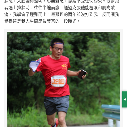
狀態，大腦變得澄明，心無雜念，思緒不受任何約束。很多跑
者遇上撞牆時，往往半途而廢。通過克服體能極限和肌肉酸
痛，我學會了迎難而上，最艱難的兩年並沒打到我，反而讓我
覺得這是我人生閱歷最豐富的一段時光。
S