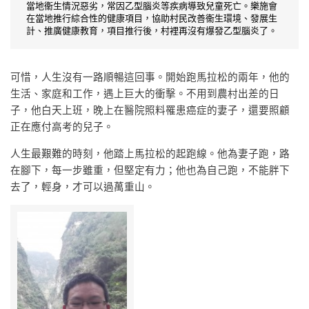
當地衞生情況惡劣，常因乙型腦炎等疾病導致兒童死亡。樂施會
在當地推行綜合性的健康項目，協助村民改善衞生環境、發展生
計、推廣健康教育，項目推行後，村裡再沒有爆發乙型腦炎了。
可惜，人生沒有一路順暢這回事。開始跑馬拉松的兩年，他的
生活、家庭和工作，遇上巨大的衝擊。不用到農村出差的日
子，他白天上班，晚上在醫院照料罹患癌症的妻子，還要照顧
正在應付高考的兒子。
人生最艱難的時刻，他踏上馬拉松的起跑線。他為妻子跑，路
在腳下，每一步雖重，但堅定有力；他也為自己跑，不能胖下
去了，輕身，才可以過萬重山。