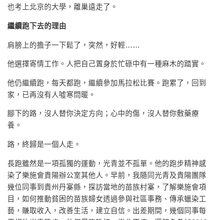
也考上北京的大學，離巢遠走了。
繼續跑下去的理由
肩膀上的擔子一下鬆了，突然，好輕……
他選擇寄情工作。人把自己置身於忙碌中有一種麻木的踏實。
他仍繼續跑，每天都跑，繼續參加馬拉松比賽。跑累了，回到
家，已再沒有人噓寒問暖。
腳下的路，沒人替你決定方向；心中的傷，沒人替你敷藥療
養。
路，終歸是一個人走。
長跑雖然是一項孤獨的運動，光青並不孤單。他的跑步精神感
染了樂施會貴陽辦公室其他人。早前，我隨同光青及貴陽團隊
幾位同事到貴州丹寨縣，探訪當地的苗族村寨，了解樂施會項
目，如何推動貧困的苗族婦女透過參與社區事務、傳承蠟染工
藝，賺取收入，改善生活，建立自信。出差期間，幾個同事每