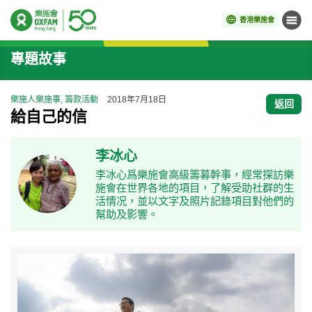
香港樂施會
目錄
開始主要內容
專題故事
樂施人樂施事, 籌款活動
2018年7月18日
返回
給自己的信
李冰心
李冰心爲樂施會高級籌募幹事，經常探訪樂
施會在世界各地的項目，了解受助社群的生
活情况，並以文字及照片記錄項目對他們的
幫助及影響。