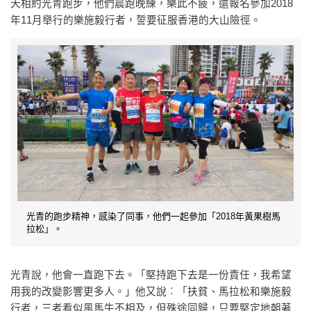
天相約光青跑步，他們晨跑晚練，樂此不疲，還報名參加2018
年11月舉行的樂施毅行者，誓要征服香港的大山險徑。
光青的跑步精神，感染了同事，他們一起參加「2018年黃果樹馬
拉松」。
光青說，他會一直跑下去。「堅持跑下去是一份責任，我希望
用我的改變影響更多人。」他又說︰「扶貧、馬拉松和樂施毅
行者，三者看似風馬牛不相及，但殊途同歸，只要堅定地朝著