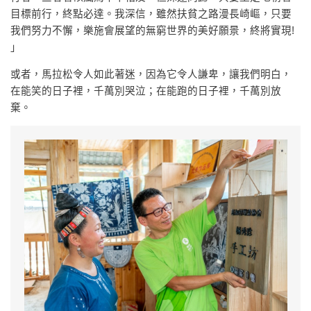
目標前行，終點必達。我深信，雖然扶貧之路漫長崎嶇，只要
我們努力不懈，樂施會展望的無窮世界的美好願景，終將實現!
」
或者，馬拉松令人如此著迷，因為它令人謙卑，讓我們明白，
在能笑的日子裡，千萬別哭泣；在能跑的日子裡，千萬別放
棄。