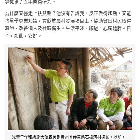
學從事了五年藥物研究。
為什麼棄醫走上扶貧路？他沒有告訴我，反正做得起勁，又能
將醫學專業知識，貢獻於農村發展項目上，協助貧困村民取得
溫飽、改善個人及社區衞生。生活平淡、順遂，心廣體胖。日
子，如此，安好。
光青早年和樂施大使森美到貴州省赫章縣石板河村探訪。以前，