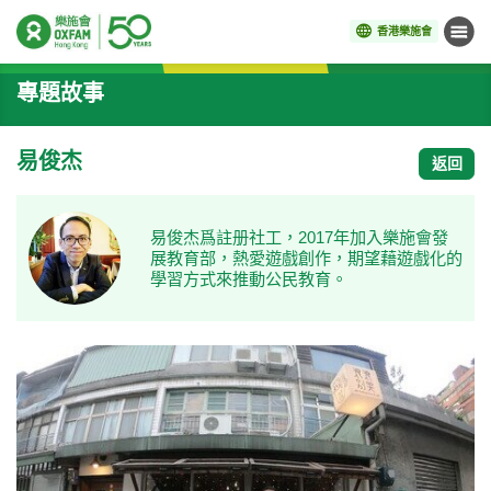
香港樂施會
目錄
開始主要內容
專題故事
易俊杰
返回
易俊杰爲註册社工，2017年加入樂施會發
展教育部，熱愛遊戲創作，期望藉遊戲化的
學習方式來推動公民教育。