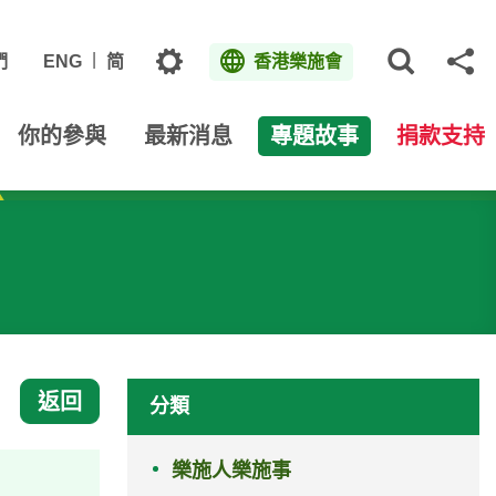
主題
們
ENG
简
香港樂施會
打開網
分
你的參與
最新消息
專題故事
捐款支持
返回
分類
樂施人樂施事