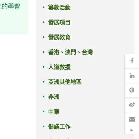
化的學習
籌款活動
發展項目
發展教育
香港、澳門、台灣
Fa
人道救援
Li
亞洲其他地區
Pi
非洲
微
中東
電
倡議工作
Hid