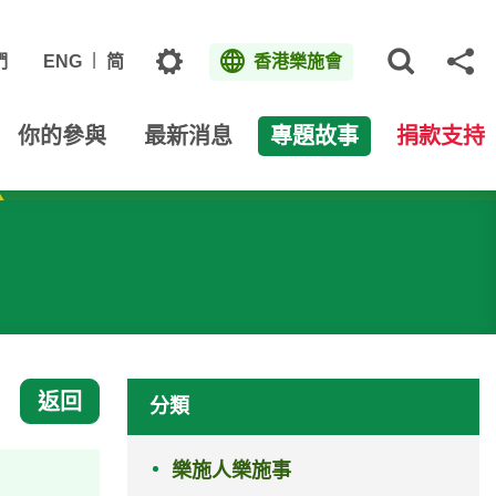
主題
們
ENG
简
香港樂施會
打開網
分
你的參與
最新消息
專題故事
捐款支持
返回
分類
樂施人樂施事