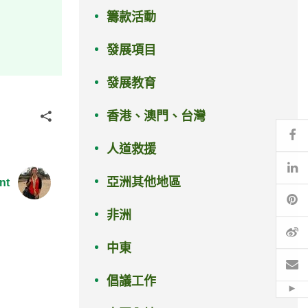
籌款活動
發展項目
發展教育
香港、澳門、台灣
分享
Fa
人道救援
Li
亞洲其他地區
nt
Pi
非洲
微
中東
電
倡議工作
Hid