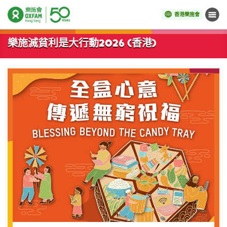
香港樂施會
目錄
開始主要內容
樂施滅貧利是大行動2026 (香港)