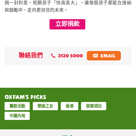
捐一封利是，祝願孩子「快高長大」，讓每個孩子都能在接納
與鼓勵中，走向更自信的未來。
立即捐款
聯絡我們
3120 5000
EMAIL
Oxfam’s Picks
籌款活動
樂施之友
香港
發展項目
中國內地