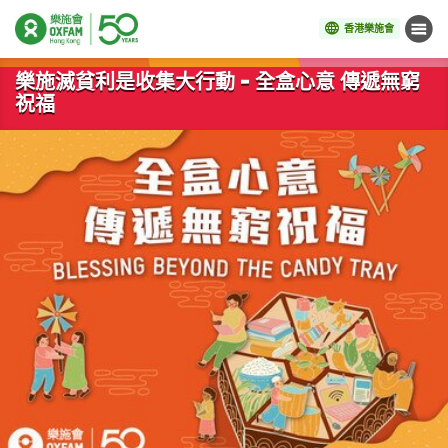
香港樂施會
目錄
開始主要內容
樂施滅貧利是收集大行動 - 全盒心意 傳遞無窮
祝福