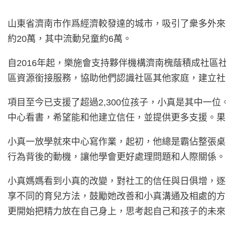
山東省濟南市作爲經濟較發達的城市，吸引了衆多外來
約20萬，其中流動兒童約6萬。
自2016年起，樂施會支持夥伴機構濟南槐蔭積成社區
區資源銜接服務，協助他們認識社區其他家庭，建立社
項目至今已支援了超過2,300位孩子，小真是其中
中心看書，希望能和他建立信任，並提供更多支援。果
小真一放學就來中心寫作業，起初，他總是霸佔整張桌
行為背後的動機，讓他學會更好處理問題和人際關係。
小真媽媽看到小真的改變，對社工的信任與日俱增，逐
享不同的育兒方法，鼓勵她改善和小真溝通及相處的方
更開始把精力放在自己身上，思考起自己和孩子的未來