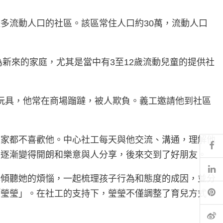
多流動人口的社區。該區常住人口約30萬，流動人口
新來的家庭，尤其是當中有3至12歲流動兒童的提供社
賣玩具，他常在商場蹓躂，被人欺負。義工邀請他到社區
大家都不喜歡他。中心社工每天與他交流、溝通，理解他
Fa
真逐漸變得開朗和樂意與人分享，後來交到了好朋友。
Li
心傾聽她的煩惱，一起梳理孩子行為和態度的成因，並分
Pi
「瑩瑩」。在社工的支持下，瑩瑩不僅調整了育兒方式，
微