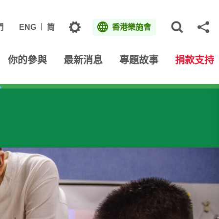
主題
們
ENG
简
香港樂施會
打開網
分
你的參與
最新消息
專題故事
捐款支持