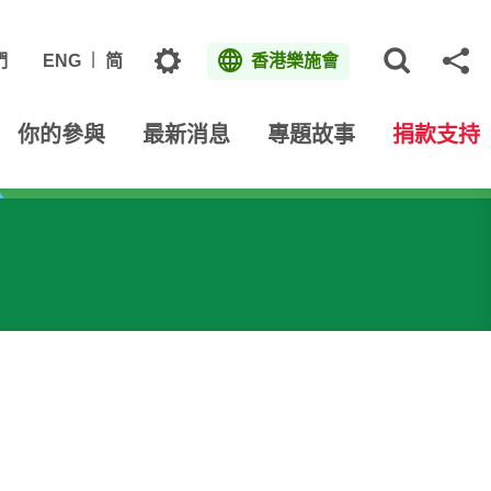
主題
們
ENG
简
香港樂施會
打開網
分
你的參與
最新消息
專題故事
捐款支持