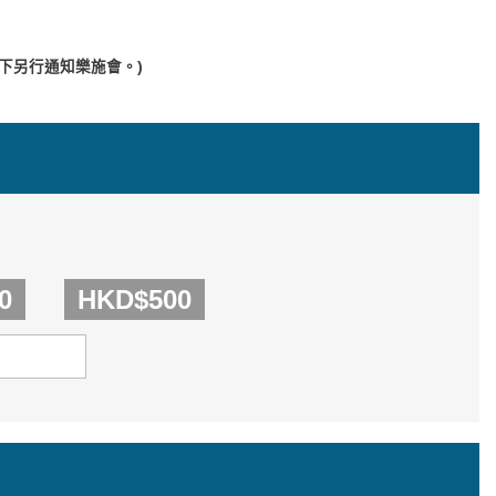
下另行通知樂施會。)
0
HKD$500