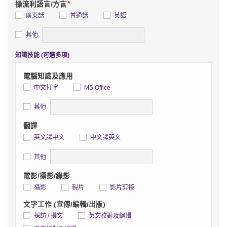
*
操流利語言/方言
廣東話
普通話
英語
詳情
其他
知識技能 (可選多項)
電腦知識及應用
中文打字
MS Office
詳情
其他
翻譯
英文譯中文
中文譯英文
詳情
其他
電影/攝影/錄影
攝影
製片
影片剪接
文字工作 (宣傳/編輯/出版)
採訪 / 撰文
英文校對及編輯