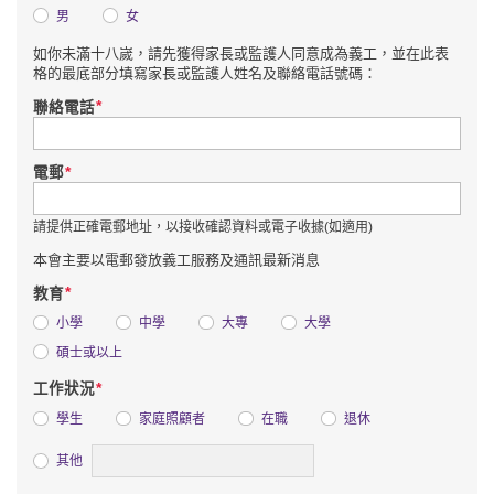
男
女
如你未滿十八嵗，請先獲得家長或監護人同意成為義工，並在此表
格的最底部分填寫家長或監護人姓名及聯絡電話號碼：
*
聯絡電話
*
電郵
請提供正確電郵地址，以接收確認資料或電子收據(如適用)
本會主要以電郵發放義工服務及通訊最新消息
*
教育
小學
中學
大專
大學
碩士或以上
*
工作狀況
學生
家庭照顧者
在職
退休
詳情
其他