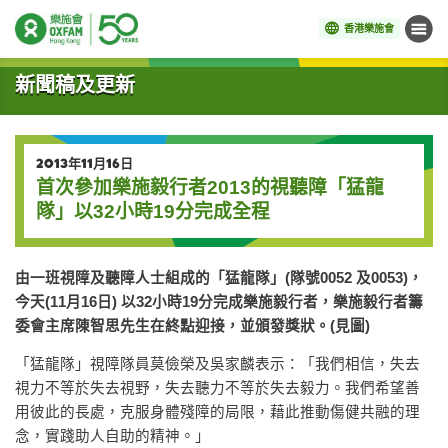
香港樂施會
目錄
開始主要內容
新聞稿及更新
2013年11月16日
首次參加樂施毅行者2013的視聽障「猛龍
隊」以32小時19分完成全程
由一班視障及聽障人士組成的「猛龍隊」
(
隊號
0052
及
0053)
，
今天
(11
月
16
日
)
以
32
小時
19
分完成樂施毅行者，
樂施毅行者籌
委會主席陳智思先生在終點迎接，並頒發獎狀。
(
見圖
)
「猛龍隊」視障隊員莫儉榮及吳家麟表示：「我們相信，失去
視力不等於失去視野，失去聽力不等於失去毅力。我們希望善
用彼此的長處，克服身體殘障的局限，藉此推動傷健共融的理
念，實踐助人自助的精神。」