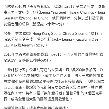
而隊號8016的「美女與猛獸s」以12小時51分第二名完成，隊員
由三男一女組成，包括Leung Ying Suet、Tsang Chun Kit、Tang
Sun Kam及Wong Ho Chung，他們同時以一分鐘之差打破了男
女混合組的紀錄（舊紀錄12小時52分）。
另外，隊號 8026 ‘Hong Kong Sports Clinic x Salomon’ 以13小
時26分第三名完成，隊員包括Jacky Leung、Kazufumi Ose、
Lau Max及Jeremy Ritcey。
2016年之首隊衝線時間為11小時01分。而大會的全隊最快記錄
是2013年創造的10小時58分。
「樂施毅行者」今年共有逾萬人參與，包括5,200位參加者、以
及共約8,000名支援隊伍、義工及工作人員。四人一隊的參加者
需於48小時內橫越100公里麥理浩徑及其接續路段。活動起點為
西貢北潭涌，終點設於元朗保良局賽馬會大棠渡假村。連同香
港在內，今年共有17個「樂施毅行者」活動分別於10個國家舉
行，成為全港最大型的團隊遠足籌款活動。
有關活動詳情，請瀏覽樂施毅行者網站：