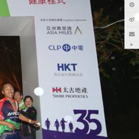
Pi
微
電
Hid