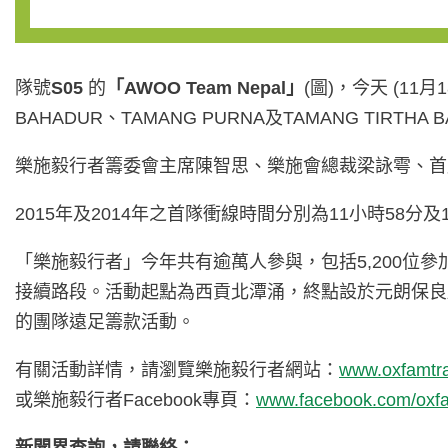
隊號
S
05
的
「
AWOO Team Nepal
」
(圖)，今天 (11
BAHADUR、TAMANG PURNA及TAMANG TIRTHA 
樂施毅行者籌委會主席陳智思、樂施會總裁梁詠雩、首席贊
2015年及2014年之首隊衝線時間分別為11小時58分及
「樂施毅行者」今年共有逾萬人參與，包括5,200位參
接續路段。活動起點為西貢北潭涌，終點設於元朗保良
的團隊遠足籌款活動。
有關活動詳情，請瀏覽樂施毅行者網站：
www.oxfamtra
或樂施毅行者Facebook專頁：
www.facebook.com/oxfa