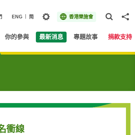
主題
們
ENG
简
香港樂施會
打開網
分
你的參與
最新消息
專題故事
捐款支持
首名衝線