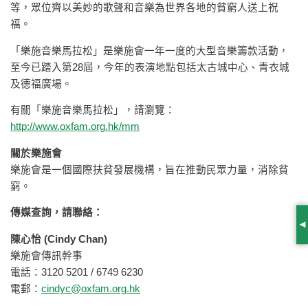
等，眾位齊以美妙的歌聲和音樂為世界各地的貧窮人送上祝
福。
「樂施音樂馬拉松」是樂施會一年一度的大型音樂籌款活動，
至今已踏入第28屆，今年的表演地點包括太古城中心、青衣城
及德福廣場。
有關「樂施音樂馬拉松」，請瀏覽：
http://www.oxfam.org.hk/mm
關於樂施會
樂施會是一個國際扶貧發展機構，旨在推動民眾力量，消除貧
窮。
傳媒查詢，請聯絡：
S
陳心怡 (Cindy Chan)
樂施會傳訊幹事
電話：3120 5201 / 6749 6230
電郵：
cindyc@oxfam.org.hk