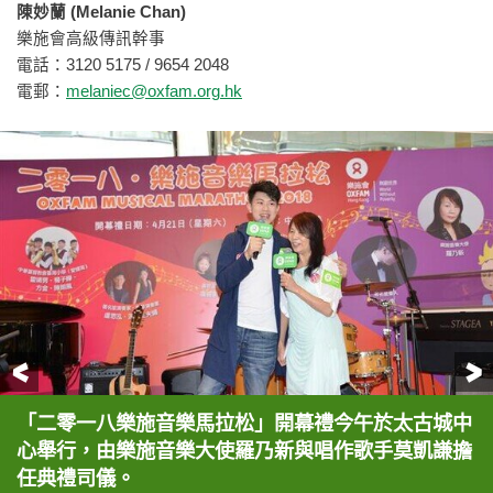
陳妙蘭 (Melanie Chan)
樂施會高級傳訊幹事
電話：3120 5175 / 9654 2048
電郵：
melaniec@oxfam.org.hk
前一頁
「二零一八樂施音樂馬拉松」開幕禮今午於太古城中
樂施會總裁梁詠雩表示，成為音樂表演者背後的艱
少年電子琴演奏家馮綽桓表演原創樂曲《Smiling
色士風演奏家侯嘉行及中華基督教會基灣小學（愛蝶
唱作歌手莫凱謙結他演奏自彈自唱的《等你下課》
著名笙演奏家盧思泓、鋼琴家湯美蓮夫婦及子女盧睿
羅乃新及趙增熹壓軸表演鋼琴四手聯彈《The Beast
趙增熹與今年「樂施音樂馬拉松」的主題人物「小王
多位音樂界的重量級嘉賓應邀於開幕禮上作精彩演
心舉行，由樂施音樂大使羅乃新與唱作歌手莫凱謙擔
辛，相信大家難以想像，就像大家看到豐收的農田
Irish Eyes》。
灣）學生表演色士風五重奏，曲目為《The
（廣東話版）一曲。
風、盧睿晴的笙、鋼琴、長笛、長號四重奏表演《小
Suite》一曲，掀起全場高潮。
子」合照。
出，齊以美妙的歌聲和音樂為世界各地的貧窮人送上
任典禮司儀。
時，都會忘記農夫背後每日耕種的辛勞。因此樂施會
Syncopated clock by Anderson》。
時候》一曲。
祝福。