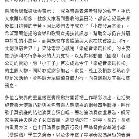
樂施會總裁梁詠雩表示：「成為音樂表演者背後的艱辛，相信
大家難以想像，就像大家看到豐收的農田時，都會忘記農夫背
後每日耕種的辛勞。因此我們去年成立了「小農發展基金」，
希望藉著悠揚的音樂和歌聲宣揚扶貧訊息，幫助全球仍在貧窮
中掙扎的小農戶。而樂施會亦會繼續與大家在扶貧路上同行，
共創無窮世界！」梁詠雩衷心感謝「樂施音樂馬拉松」的主要
贊助通利琴行多年來的大力支持，以及羚邦動畫（國際）有限
公司的贊助，讓「小王子」首次成為今年「樂施音樂馬拉松」
的主題人物。同時亦感謝參加者、家長、義工及捐款者熱心參
與是次活動，並呼籲大眾繼續身體力行，向身邊親友宣揚扶貧
訊息。
多位音樂界的重量級嘉賓應邀於開幕禮上作精彩演出，包括樂
施音樂大使羅乃新與著名音樂人趙增熹的鋼琴四手聯彈、唱作
歌手莫凱謙的結他演奏自彈自唱、著名笙演奏家盧思泓、鋼琴
家湯美蓮夫婦及子女盧睿風、盧睿晴的笙、鋼琴、長笛、長號
四重奏表演、色士風演奏家侯嘉行及中華基督教會基灣小學
（愛蝶灣）學生之演奏，以及少年電子琴演奏家馮綽桓的表演