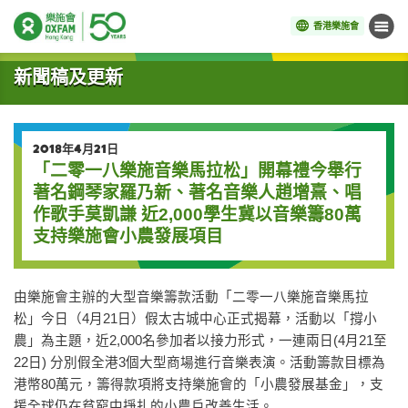
香港樂施會
目錄
開始主要內容
新聞稿及更新
2018年4月21日
「二零一八樂施音樂馬拉松」開幕禮今舉行
著名鋼琴家羅乃新、著名音樂人趙增熹、唱
作歌手莫凱謙 近2,000學生冀以音樂籌80萬
支持樂施會小農發展項目
由樂施會主辦的大型音樂籌款活動「二零一八樂施音樂馬拉
松」今日（4月21日）假太古城中心正式揭幕，活動以「撐小
農」為主題，近2,000名參加者以接力形式，一連兩日(4月21至
22日) 分別假全港3個大型商場進行音樂表演。活動籌款目標為
港幣80萬元，籌得款項將支持樂施會的「小農發展基金」，支
援全球仍在貧窮中掙扎的小農戶改善生活。