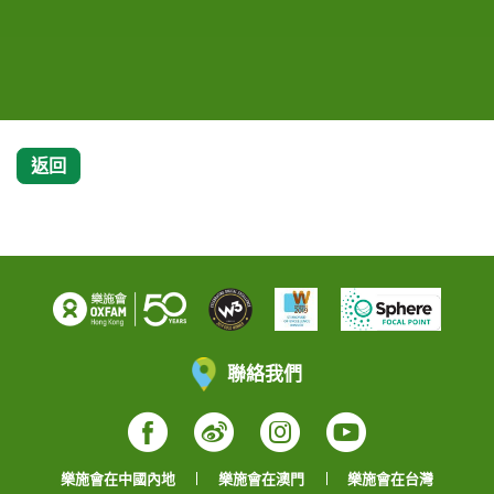
去年成立了「小農發展基金」，希望藉著悠揚的音樂
和歌聲宣揚扶貧訊息，幫助全球仍在貧窮中掙扎的小
農戶。
返回
聯絡我們
Facebook
Weibo
Instagram
YouTube
樂施會在中國內地
樂施會在澳門
樂施會在台灣