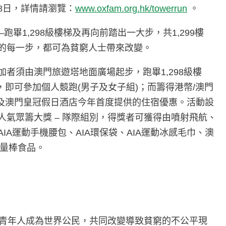
月8日，詳情請瀏覽：
www.oxfam.org.hk/towerrun
。
塔–跑畢1,298級樓梯及再向前踏出一大步，共1,299樓
踏出的每一步，都可為貧窮人士帶來改變。
加者須由澳門旅遊塔地面廣場起步，跑畢1,298級樓
)，即可參加個人競跑(男子及女子組)；而籌得港幣/澳門
惠及澳門皇冠假日酒店今年首度提供的住宿優惠。活動設
組別及最人氣眾籌大獎 – 隊際組別，得獎者可獲得由噴射飛航、
A運動手機腰包、AIA環保袋、AIA運動冰感毛巾、澳
能量棒食品。
育青年人成為世界公民，共同改變導致貧窮的不公平現