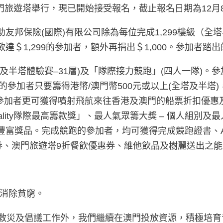
假澳門旅遊塔舉行，現已開始接受報名，截止報名日期為12
動主要贊助友邦保險(國際)有限公司除為每位完成1,299樓級（全
達＄1,299的參加者，額外再捐出＄1,000。參加者
及半塔體驗賽–31層)及「隊際接力競跑」(四人一隊)。參
歲的參加者只要籌得港幣/澳門幣500元或以上(全塔及半塔
海外參加者更可獲得噴射飛航來往香港及澳門的船票折扣優
A Vitality隊際最高籌款獎」、最人氣眾籌大獎 – 個人
豐富獎品。完成競跑的參加者，均可獲得完成競跑證書、AI
00現金劵、澳門旅遊塔9折餐飲優惠券、維他飲品及樹麗送出之
消除貧窮。
扶貧救災及倡議工作外，我們繼續在澳門投放資源，積極培