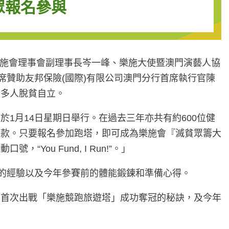
眾報名參與
樂施會理事會副理事長岑一峰、樂施大使暨澳門演藝人協
首席贊助友邦保險(國際)有限公司澳門分行首席執行官陳
更多人脫貧自立。
1月14日星期日舉行。在過去三年亦共有約600位健
籌款。只要報名參加跑塔，即可成為樂施會『滅貧眾籌大
u Fund, I Run!”。」
動的經驗以及今年參賽前的體能鍛鍊和準備心得。
年首次出戰「樂施競跑旅遊塔」成功奪冠的秘訣，及今年