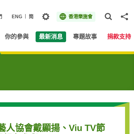
主題
們
ENG
简
香港樂施會
打開網
分
你的參與
最新消息
專題故事
捐款支持
協會戴顯揚、Viu TV節