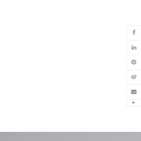
Fa
Li
Pi
微
電
Hid