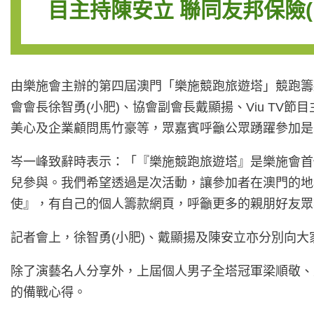
目主持陳安立 聯同友邦保險
由樂施會主辦的第四屆澳門「樂施競跑旅遊塔」競跑籌款
會會長徐智勇(小肥)、協會副會長戴顯揚、Viu T
美心及企業顧問馬竹豪等，眾嘉賓呼籲公眾踴躍參加是
岑一峰致辭時表示：「『樂施競跑旅遊塔』是樂施會首
兒參與。我們希望透過是次活動，讓參加者在澳門的地
使』，有自己的個人籌款網頁，呼籲更多的親朋好友眾籌，不
記者會上，徐智勇(小肥)、戴顯揚及陳安立亦分別向
除了演藝名人分享外，上屆個人男子全塔冠軍梁順敬、
的備戰心得。