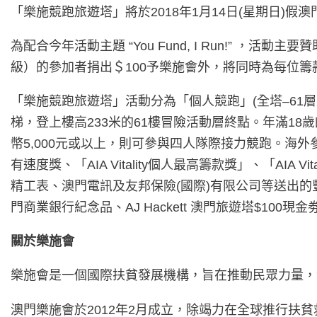
「樂施競跑旅遊塔」將於2018年1月14日(星期日)
為配合今年活動主題 “You Fund, I Run!” ，活
級）的參加者捐出＄100予樂施會外，將同時為每位籌款
「樂施競跑旅遊塔」活動分為「個人競跑」(全塔–61層
梯，登上樓高233米的61樓冒險活動層終點。年滿18
幣5,000元或以上，則可參與四人隊際接力競跑。
有速度獎、「AIA Vitality個人最高籌款獎」、「AI
精工表、澳門電訊及友邦保險(國際)有限公司等送出的
門商業銀行紀念品、AJ Hackett 澳門旅遊塔$1
關於樂施會
樂施會是一個國際扶貧發展機構，旨在推動民眾力量，
澳門樂施會於2012年2月成立，除竭力在全球推行