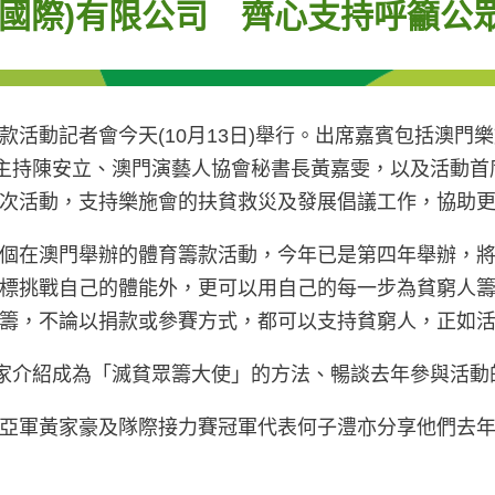
(國際)有限公司 齊心支持呼籲公
活動記者會今天(10月13日)舉行。出席嘉賓包括澳門
V節目主持陳安立、澳門演藝人協會秘書長黃嘉雯，以及活動
次活動，支持樂施會的扶貧救災及發展倡議工作，協助
個在澳門舉辦的體育籌款活動，今年已是第四年舉辦，將於
標挑戰自己的體能外，更可以用自己的每一步為貧窮人
論以捐款或參賽方式，都可以支持貧窮人，正如活動口號，“Yo
大家介紹成為「滅貧眾籌大使」的方法、暢談去年參與活
亞軍黃家豪及隊際接力賽冠軍代表何子澧亦分享他們去