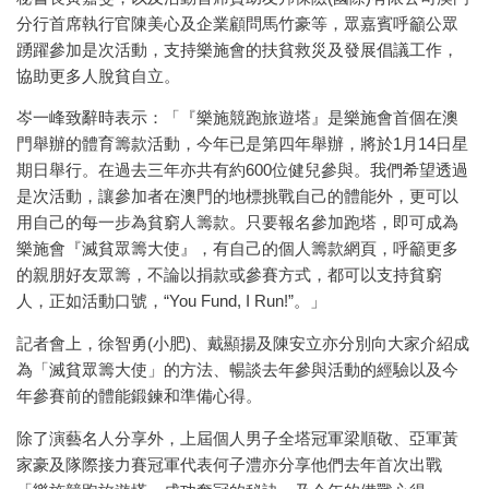
分行首席執行官陳美心及企業顧問馬竹豪等，眾嘉賓呼籲公眾
踴躍參加是次活動，支持樂施會的扶貧救災及發展倡議工作，
協助更多人脫貧自立。
岑一峰致辭時表示：「『樂施競跑旅遊塔』是樂施會首個在澳
門舉辦的體育籌款活動，今年已是第四年舉辦，將於1月14日星
期日舉行。在過去三年亦共有約600位健兒參與。我們希望透過
是次活動，讓參加者在澳門的地標挑戰自己的體能外，更可以
用自己的每一步為貧窮人籌款。只要報名參加跑塔，即可成為
樂施會『滅貧眾籌大使』，有自己的個人籌款網頁，呼籲更多
的親朋好友眾籌，不論以捐款或參賽方式，都可以支持貧窮
人，正如活動口號，“You Fund, I Run!”。」
記者會上，徐智勇(小肥)、戴顯揚及陳安立亦分別向大家介紹成
為「滅貧眾籌大使」的方法、暢談去年參與活動的經驗以及今
年參賽前的體能鍛鍊和準備心得。
除了演藝名人分享外，上屆個人男子全塔冠軍梁順敬、亞軍黃
家豪及隊際接力賽冠軍代表何子澧亦分享他們去年首次出戰