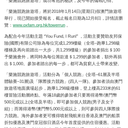
「樂施競跑旅遊塔」成功奪冠的秘訣，及今年的備戰心得。
「樂施競跑旅遊塔」將於2018年1月14日(星期日)假澳門旅遊塔
舉行，現已開始接受報名，截止報名日期為12月8日，詳情請瀏
覽：
www.oxfam.org.hk/towerrun
。
為配合今年活動主題 “You Fund, I Run!” ，活動主要贊助友邦保
險(國際)有限公司除為每位完成1,299樓級（全塔–跑畢1,298級
樓梯及再向前踏出一大步，共1,299樓級）的參加者捐出＄100
予樂施會外，將同時為每位籌款達＄1,299的參加者，額外再捐
出＄1,000。參加者踏出的每一步，都可為貧窮人士帶來改變。
「樂施競跑旅遊塔」活動分為「個人競跑」(全塔–61層及半塔
體驗賽–31層)及「隊際接力競跑」(四人一隊)。參加者須由澳門
旅遊塔地面廣場起步，跑畢1,298級樓梯，登上樓高233米的61
樓冒險活動層終點。年滿18歲的參加者只要籌得港幣/澳門幣
500元或以上(全塔及半塔)，即可參加個人競跑(男子及女子
組)；而籌得港幣/澳門幣5,000元或以上，則可參與四人隊際接
力競跑。海外參加者更可獲得噴射飛航來往香港及澳門的船票
折扣優惠及澳門皇冠假日酒店今年首度提供的住宿優惠。活動