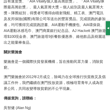
設有速度獎、「AIA Vitality個人最高籌款獎」、「AIA Vitality隊
際最高籌款獎」、最人氣眾籌大獎 – 個人組別及最人氣眾籌大
獎 – 隊際組別，得獎者可獲得由噴射飛航、精工表、澳門電訊
及友邦保險(國際)有限公司等送出的豐富獎品。完成競跑的參加
者，均可獲得完成競跑證書、AIA運動手機腰包、AIA環保袋、
S
AIA運動冰感毛巾、澳門商業銀行紀念品、AJ Hackett 澳門旅遊
塔$100現金劵、澳門旅遊塔9折餐飲優惠券、維他飲品及樹麗送
出之能量棒食品。
關於樂施會
樂施會是一個國際扶貧發展機構，旨在推動民眾力量，消除貧
窮。
澳門樂施會於2012年2月成立，除竭力在全球推行扶貧救災及倡
議工作外，我們繼續在澳門投放資源，積極培育青年人成為世
界公民，共同改變導致貧窮的不公平現象。
傳媒查詢，請聯絡：
吳智健 (Alan Ng)