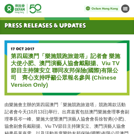
Oxfam Hong Kong
Menu
Start main content
Press Releases & Updates
17 OCT 2017
第四屆澳門「樂施競跑旅遊塔」記者會 樂施
大使小肥、澳門演藝人協會戴顯揚、Viu TV
節目主持陳安立 聯同友邦保險(國際)有限公
司 齊心支持呼籲公眾報名參與 (Chinese
Version Only)
由樂施會主辦的第四屆澳門「樂施競跑旅遊塔」競跑籌款活動
記者會今天(10月13日)舉行。出席嘉賓包括澳門樂施會理事會副
理事長岑一峰、樂施大使暨澳門演藝人協會會長徐智勇(小肥)、
協會副會長戴顯揚、Viu TV節目主持陳安立、澳門演藝人協會
秘書長黃嘉雯，以及活動首席贊助友邦保險(國際)有限公司澳門