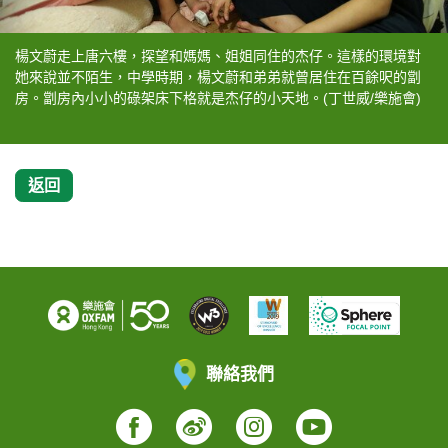
楊文蔚走上唐六樓，探望和媽媽、姐姐同住的杰仔。這樣的環境對
香港女子跳高代表楊文蔚和「公平咩」、杰仔一起到公園裏跳繩。
香港女子跳高代表楊文蔚和「公平咩」、杰仔一起到公園裏跳繩。
楊文蔚以自身經歷鼓勵杰仔，堅持興趣。(謝至德/樂施會)
楊文蔚走上唐六樓，探望和媽媽、姐姐同住的杰仔。這樣的環境對
杰仔向楊文蔚展示自己的獎牌，二人談做運動談得投契。楊文蔚呼
她來說並不陌生，中學時期，楊文蔚和弟弟就曾居住在百餘呎的劏
(丁世威/樂施會)
(丁世威/樂施會)
她來說並不陌生，中學時期，楊文蔚和弟弟就曾居住在百餘呎的劏
籲各界關心劏房兒童的處境。(丁世威/樂施會)
房。劏房內小小的碌架床下格就是杰仔的小天地。(丁世威/樂施會)
房。劏房內小小的碌架床下格就是杰仔的小天地。(丁世威/樂施會)
返回
聯絡我們