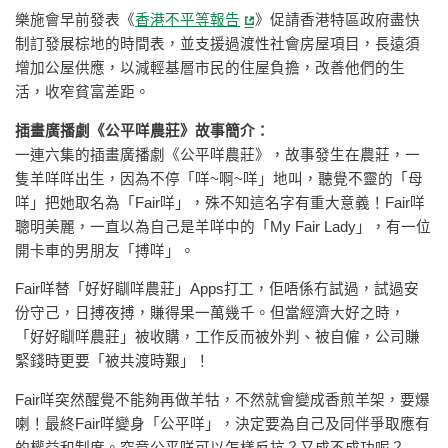
樂施會早前發表《
香港不平等報告
》促請香港特區政府盡快
制訂發展棕地的時間表，並支援過渡性社會房屋項目，長遠須
增加公屋供應，以減輕基層市民的住屋負擔，改善他們的生
活，收窄貧富差距。
插畫廣播劇《公平咩農莊》故事簡介：
一連六集的插畫廣播劇《公平咩農莊》，故事發生在農莊，一
隻羊咩咩出生，因為不停「咩~啊~咩」地叫，聽覺不靈的「母
咩」把她取名為「Fair咩」，殊不知這名字有重大意義！Fair咩
聰明美麗，一直以為自己是羊咩中的「My Fair Lady」，有一位
開卡車的男朋友「搏咩」。
Fair咩替「好好瞓咩農莊」Apps打工，佢唔係冇試過，試過安
份守己，日搏夜搏，賺得果一萬幾千。但當經濟大好之時，
「好好瞓咩農莊」被收購，工作反而被外判、被自僱，公司賺
緊錢時更要「被共渡時艱」！
Fair咩突然醒覺不能夠再做羊牯，不然就會變成香煎羊架，要爆
喇！最終Fair咩變身「公平咩」，決定要為自己及同伴爭取應有
的權益和制度。究竟公平咩可以怎樣反抗？又成不成功呢？