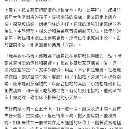
上周五，楊文蔚更把關懷帶出錄音室，和「公平咩」一起探訪
蝸居大角咀劏房的孩子。穿過幽暗的樓梯，楊文蔚走上唐六
樓，探望和媽媽、姐姐同住的杰仔。這樣的環境對她來說並不
陌生。中學時期，楊文蔚和弟弟就曾搬到劏房居住。幾年前的
劏房，呎租和水電已比豪宅更貴，那時已令她感到不公平。由
於空間不足，她還需要和弟弟「孖鋪」。
「我喜歡小布置，那時為了讓自己在劏房都住得開心一點 ，會
刻意買可愛的傢具和裝飾。」但許多基層家庭能省則省，這一
次她探望的杰仔，家中的傢俱、用品，不少也是親友、社福機
構送贈。劏房空間有限，客廳只用了小摺枱，旁邊的木櫈特別
矮，原來是刻意鋸矮的，以配合摺枱的高度。小摺枱是他和姐
姐做功課，和一家人吃飯的地方。有時姐姐用摺枱，他就趴到
床上做功課，碌架床下格是他的小天地。
杰仔的家，約一百五十呎，有一廳一房、廚房及洗手間。對於
杰仔來說，空間雖小，但已得來不易，搬入劏房前，他和媽
媽、姐姐居住在一個僭建在走火通道的床位上。隨著貧富兩極