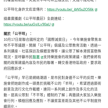
公平咩化身許文彪宣傳片：
https://youtu.be/_jbN5u2O56k
插畫廣播劇《公平咩農莊》全劇連結：
https://youtu.be/uuGsILv90aU
關於「公平咩」：
10月17日是聯合國所定的「國際滅貧日」，今年樂施會聚焦本
地不平等議題，開展「公平咩」倡議及公眾教育活動，透過一
系列講座、社區探訪及媒體宣傳等，讓公眾了解本港貧富懸殊
現況，並呼籲市民
聯署
支持樂施會的政策建議，我們會將有
關的政策建議內容及市民的聯署，轉交香港特區政府，要求政
府回應訴求。
「公平咩」早已是網絡潮語，是市民對身邊不公平的反問。樂
施會把她創作成一頭勇於挑戰不公的「羊咩」，希望透過藝術
創意及流行文化作載體，連同一系列網上創作及多元化的活
動，提高公眾對「不平等」體制的了解；再邀請大家加入樂施
會行列，積極回應及應對，不讓貧富差距及其他不公平制度持
續惡化。