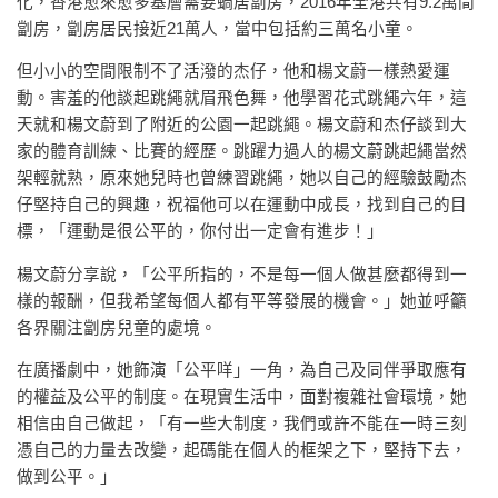
化，香港愈來愈多基層需要蝸居劏房，2016年全港共有9.2萬間
劏房，劏房居民接近21萬人，當中包括約三萬名小童。
但小小的空間限制不了活潑的杰仔，他和楊文蔚一樣熱愛運
動。害羞的他談起跳繩就眉飛色舞，他學習花式跳繩六年，這
天就和楊文蔚到了附近的公園一起跳繩。楊文蔚和杰仔談到大
家的體育訓練、比賽的經歷。跳躍力過人的楊文蔚跳起繩當然
架輕就熟，原來她兒時也曾練習跳繩，她以自己的經驗鼓勵杰
仔堅持自己的興趣，祝福他可以在運動中成長，找到自己的目
標，「運動是很公平的，你付出一定會有進步！」
楊文蔚分享說，「公平所指的，不是每一個人做甚麼都得到一
樣的報酬，但我希望每個人都有平等發展的機會。」她並呼籲
各界關注劏房兒童的處境。
在廣播劇中，她飾演「公平咩」一角，為自己及同伴爭取應有
的權益及公平的制度。在現實生活中，面對複雜社會環境，她
相信由自己做起，「有一些大制度，我們或許不能在一時三刻
憑自己的力量去改變，起碼能在個人的框架之下，堅持下去，
做到公平。」