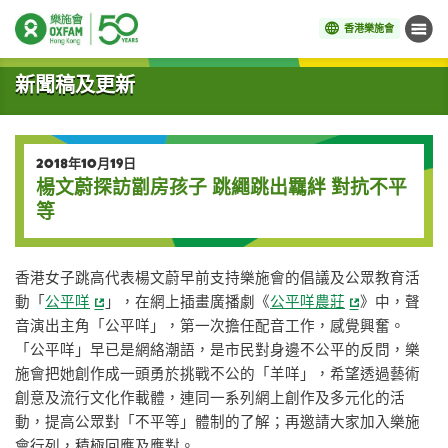
香港樂施會
目錄
開始主要內容
新聞稿及更新
2018年10月19日
楊文蔚探訪劏房孩子 跳繩跳出羈絆 對抗不平
等
香港女子跳高代表楊文蔚早前支持樂施會的倡議及公眾教育活
動「
公平咩
」，在網上插畫廣播劇《
公平咩農莊
》中，聲
音演出主角「公平咩」，第一次擔任配音工作，感覺興奮。
「公平咩」早已是網絡潮語，是市民對身邊不公平的反問，樂
施會把她創作成一頭勇於挑戰不公的「羊咩」，希望透過藝術
創意及流行文化作載體，連同一系列網上創作及多元化的活
動，提高公眾對「不平等」體制的了解；再邀請大家加入樂施
會行列，積極回應及應對。