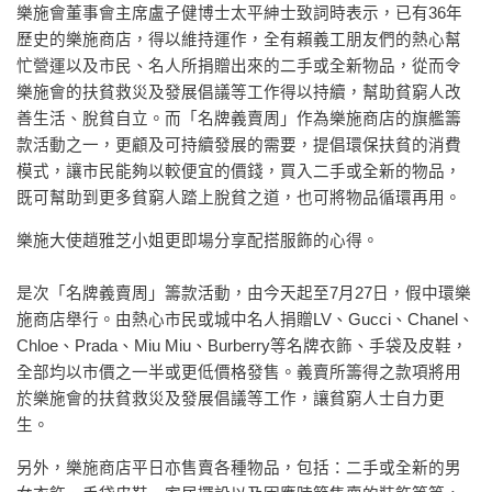
樂施會董事會主席盧子健博士太平紳士致詞時表示，已有36年
歷史的樂施商店，得以維持運作，全有賴義工朋友們的熱心幫
忙營運以及市民、名人所捐贈出來的二手或全新物品，從而令
樂施會的扶貧救災及發展倡議等工作得以持續，幫助貧窮人改
善生活、脫貧自立。而「名牌義賣周」作為樂施商店的旗艦籌
款活動之一，更顧及可持續發展的需要，提倡環保扶貧的消費
模式，讓市民能夠以較便宜的價錢，買入二手或全新的物品，
既可幫助到更多貧窮人踏上脫貧之道，也可將物品循環再用。
樂施大使趙雅芝小姐更即場分享配搭服飾的心得。
是次「名牌義賣周」籌款活動，由今天起至7月27日，假中環樂
施商店舉行。由熱心市民或城中名人捐贈LV、Gucci、Chanel、
Chloe、Prada、Miu Miu、Burberry等名牌衣飾、手袋及皮鞋，
全部均以市價之一半或更低價格發售。義賣所籌得之款項將用
於樂施會的扶貧救災及發展倡議等工作，讓貧窮人士自力更
生。
另外，樂施商店平日亦售賣各種物品，包括：二手或全新的男