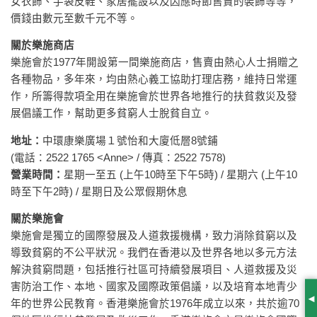
女衣飾、手袋皮鞋、家居擺設以及因應時節售賣的裝飾等等，
價錢由數元至數千元不等。
關於樂施商店
樂施會於1977年開設第一間樂施商店，售賣由熱心人士捐贈之
各種物品，多年來，均由熱心義工協助打理店務，維持日常運
作，所籌得款項全用在樂施會於世界各地推行的扶貧救災及發
展倡議工作，幫助更多貧窮人士脫貧自立。
地址：
中環康樂廣場１號怡和大廈低層8號鋪
(電話：2522 1765 <Anne> / 傳真：2522 7578)
營業時間：
星期一至五 (上午10時至下午5時) / 星期六 (上午10
時至下午2時) / 星期日及公眾假期休息
關於樂施會
樂施會是獨立的國際發展及人道救援機構，致力消除貧窮以及
導致貧窮的不公平狀況。我們在香港以及世界各地以多元方法
解決貧窮問題，包括推行社區可持續發展項目、人道救援及災
害防治工作、本地、國家及國際政策倡議，以及培育本地青少
年的世界公民教育。香港樂施會於1976年成立以來，共於逾70
S