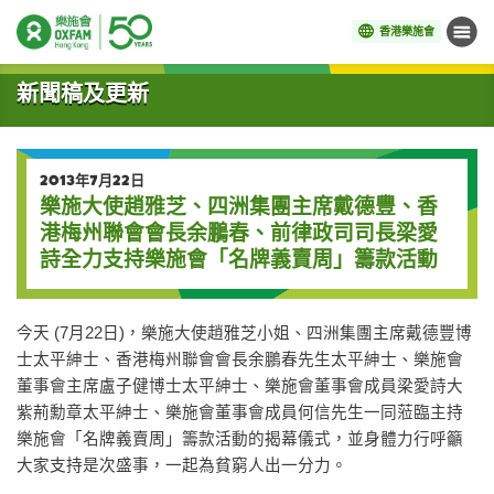
香港樂施會
目錄
開始主要內容
新聞稿及更新
2013年7月22日
樂施大使趙雅芝、四洲集團主席戴德豐、香
港梅州聯會會長余鵬春、前律政司司長梁愛
詩全力支持樂施會「名牌義賣周」籌款活動
今天 (7月22日)，樂施大使趙雅芝小姐、四洲集團主席戴德豐博
士太平紳士、香港梅州聯會會長余鵬春先生太平紳士、樂施會
董事會主席盧子健博士太平紳士、樂施會董事會成員梁愛詩大
紫荊勳章太平紳士、樂施會董事會成員何信先生一同蒞臨主持
樂施會「名牌義賣周」籌款活動的揭幕儀式，並身體力行呼籲
大家支持是次盛事，一起為貧窮人出一分力。