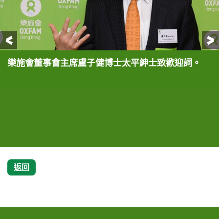
前一頁
樂施會董事會主席盧子健博士太平紳士致歡迎詞。
香港梅州聯會會長余鵬春先生太平紳士呼籲市民支持
樂施大使趙雅芝小姐即場分享配搭服飾的心得，並推
(左至右) 樂施會董事會成員何信先生、香港梅州聯會
很多市民踴躍支持樂施商店舉行之「名牌義賣周」籌
樂施大使趙雅芝小姐捐出Chanel黑色晚裝鞋(折實
「名牌義賣周」，並介紹其中一項義賣的YSL鋼筆。
介她手中義賣的Celine手袋，為樂施商店籌款。
會長余鵬春先生太平紳士、樂施會董事會主席盧子健
款活動。
價港幣1,500元)，為樂施商店籌款。
博士太平紳士、四洲集團主席戴德豐博士太平紳士、
樂施大使趙雅芝小姐、樂施會董事會成員梁愛詩大紫
荊勳章太平紳士一起支持樂施商店之「名牌義賣周」
籌款活動。
返回