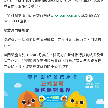
Oxfam Fair Trade Cabernet Sauvignon紅酒一枝（如圖）以及客
戶首兩月簽賬4倍積分。
詳情可瀏覽澳門商業銀行網站
www.bcm.com.mo
或致電(853)
8796 8888查詢。
關於澳門樂施會
樂施會是一個國際扶貧發展機構，旨在推動民眾力量，消除貧
窮。
澳門樂施會於2012年2月成立，除竭力在全球推行扶貧救災及倡
議工作外，我們繼續在澳門投放資源，積極培育青年人成為世
界公民，共同改變導致貧窮的不公平現象。