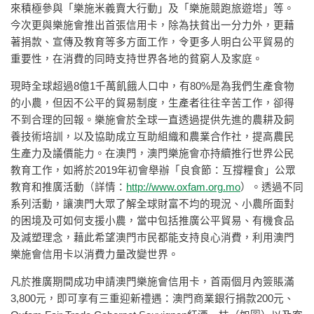
來積極參與「樂施米義賣大行動」及「樂施競跑旅遊塔」等。
今次更與樂施會推出首張信用卡，除為扶貧出一分力外，更藉
著捐款、宣傳及教育等多方面工作，令更多人明白公平貿易的
重要性，在消費的同時支持世界各地的貧窮人及家庭。
現時全球超過8億1千萬飢餓人口中，有80%是為我們生產食物
的小農，但因不公平的貿易制度，生產者往往辛苦工作，卻得
不到合理的回報。樂施會於全球一直透過提供先進的農耕及飼
養技術培訓，以及協助成立互助組織和農業合作社，提高農民
生產力及議價能力。在澳門，澳門樂施會亦持續推行世界公民
教育工作，如將於2019年初會舉辦「良食節：互撐糧食」公眾
教育和推廣活動（詳情：
http://www.oxfam.org.mo
）。透過不同
系列活動，讓澳門大眾了解全球財富不均的現況、小農所面對
的困境及可如何支援小農，當中包括推廣公平貿易、有機食品
及減塑理念，藉此希望澳門市民都能支持良心消費，利用澳門
樂施會信用卡以消費力量改變世界。
凡於推廣期間成功申請澳門樂施會信用卡，首兩個月內簽賬滿
3,800元，即可享有三重迎新禮遇：澳門商業銀行捐款200元、