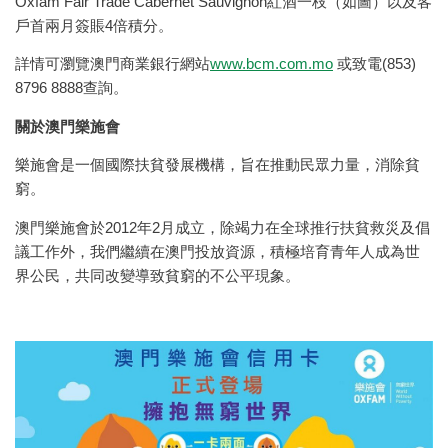
Oxfam Fair Trade Cabernet Sauvignon紅酒一枝（如圖）以及客
戶首兩月簽賬4倍積分。
詳情可瀏覽澳門商業銀行網站
www.bcm.com.mo
或致電(853)
8796 8888查詢。
關於澳門樂施會
樂施會是一個國際扶貧發展機構，旨在推動民眾力量，消除貧
窮。
澳門樂施會於2012年2月成立，除竭力在全球推行扶貧救災及倡
議工作外，我們繼續在澳門投放資源，積極培育青年人成為世
界公民，共同改變導致貧窮的不公平現象。