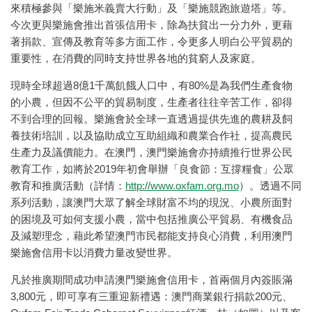
來積極參與「樂施米義賣大行動」及「樂施競跑旅遊塔」等。
今次更與樂施會推出首張信用卡，除為扶貧出一分力外，更藉
著捐款、宣傳及教育等多方面工作，令更多人明白公平貿易的
重要性，在消費的同時支持世界各地的貧窮人及家庭。
現時全球超過8億1千萬飢餓人口中，有80%是為我們生產食物
的小農，但因不公平的貿易制度，生產者往往辛苦工作，卻得
不到合理的回報。樂施會於全球一直透過提供先進的農耕及飼
養技術培訓，以及協助成立互助組織和農業合作社，提高農民
生產力及議價能力。在澳門，澳門樂施會亦持續推行世界公民
教育工作，如將於2019年初會舉辦「良食節：互撐糧食」公眾
教育和推廣活動（詳情：
http://www.oxfam.org.mo
）。透過不同
系列活動，讓澳門大眾了解全球財富不均的現況、小農所面對
的困境及可如何支援小農，當中包括推廣公平貿易、有機食品
及減塑理念，藉此希望澳門市民都能支持良心消費，利用澳門
樂施會信用卡以消費力量改變世界。
凡於推廣期間成功申請澳門樂施會信用卡，首兩個月內簽賬滿
3,800元，即可享有三重迎新禮遇：澳門商業銀行捐款200元、