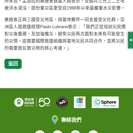
所未見。孟加拉的樂施會救援人員表示，全國共三分之二土地
被洪水浸沒，部份重災區更受自1988年以來最嚴重水災影響。
樂施會正與三國受災地區，與當地夥伴一同支援受災社群。亞
洲區人道救援經理Paolo Lubrano表示：「我們正從培訓災民應
對災後重建，及加強備災，避免災民再次面對未來有可能發生
的災情。這需要國際救援組織與當地災民共同合作，並將災民
S
的需要放在救災時的核心考慮。」
返回
聯絡我們