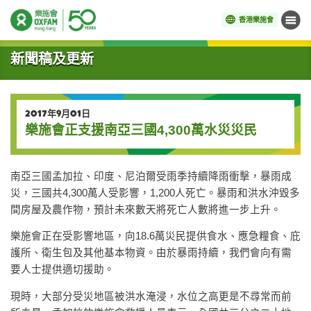
香港樂施會
目錄
開始主要內容
新聞稿及更新
2017年9月01日
樂施會正支援南亞三國4,300萬水災災民
南亞三國孟加拉、印度、尼泊爾受雨季持續降雨衝擊，暴雨成
災，三國共4,300萬人受影響，1,200人死亡。暴雨和洪水沖毀多
間房屋及農作物，預計未來數天將死亡人數將進一步上升。
樂施會正在受影響地區，向18.6萬災民提供食水、應急糧食、庇
護所、衛生包及其他基本物資。由於暴雨持續，我們會向有需
要人士提供適切援助。
現時，大部分受災地區被洪水淹浸，水位之高更是不尋常而前