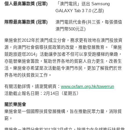
個人最高籌款獎 (
冠軍)
「澳門電訊」送出 Samsung
GALAXY Tab 3 7.0 (乙部)
隊際最高籌款獎 (
冠軍)
澳門電訊代金券(共三張，每張價值
澳門幣500元正)
樂施會於2012年於澳門成立分會，務求更有效地在澳門投放資
源，向澳門社會倡導扶貧政策的改變，推動發展教育。「樂施
競跑旅遊塔2014」活動讓參加者不但可以享受跑樓梯的樂趣，
亦能替樂施會籌款，幫助世界各地的貧窮人自力更生，改善生
活。樂施會亦希望是次活動能令澳門市民，更加了解我們於世
界各地的扶貧救災工作。
有關活動詳情，請瀏覽網頁：
www.oxfam.org.hk/towerrun
活動截止報名日期：2月14日（星期五）
關於樂施會
樂施會是一個國際扶貧發展機構，旨在推動民眾力量，消除貧
窮。
樂施會－澳門分會於2012年2月成立，除竭力在全球推行扶貧救