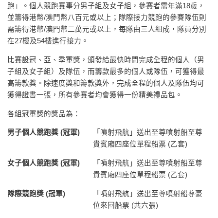
跑」。個人競跑賽事分男子組及女子組，參賽者需年滿18歲，
並籌得港幣/澳門幣八百元或以上；隊際接力競跑的參賽隊伍則
需籌得港幣/澳門幣二萬元或以上，每隊由三人組成，隊員分別
在27樓及54樓進行接力。
比賽設冠、亞、季軍獎，頒發給最快時間完成全程的個人（男
子組及女子組）及隊伍，而籌款最多的個人或隊伍，可獲得最
高籌款獎。除速度獎和籌款獎外，完成全程的個人及隊伍均可
獲得證書一張，所有參賽者均會獲得一份精美禮品包。
各組冠軍獎的獎品為：
男子個人競跑獎 (
冠軍)
「噴射飛航」送出至尊噴射船至尊
貴賓廂四座位單程船票 (乙套)
女子個人競跑獎 (
冠軍)
「噴射飛航」送出至尊噴射船至尊
貴賓廂四座位單程船票 (乙套)
隊際競跑獎 (
冠軍)
「噴射飛航」送出至尊噴射船尊豪
位來回船票 (共六張)