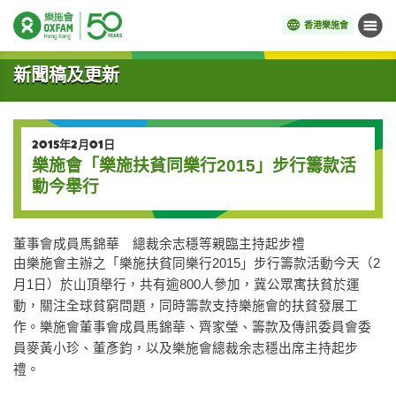
香港樂施會
目錄
開始主要內容
新聞稿及更新
2015年2月01日
樂施會「樂施扶貧同樂行2015」步行籌款活
動今舉行
董事會成員馬錦華 總裁余志穩等親臨主持起步禮
由樂施會主辦之「樂施扶貧同樂行2015」步行籌款活動今天（2
月1日）於山頂舉行，共有逾800人參加，冀公眾寓扶貧於運
動，關注全球貧窮問題，同時籌款支持樂施會的扶貧發展工
作。樂施會董事會成員馬錦華、齊家瑩、籌款及傳訊委員會委
員麥黃小珍、董彥鈞，以及樂施會總裁余志穩出席主持起步
禮。