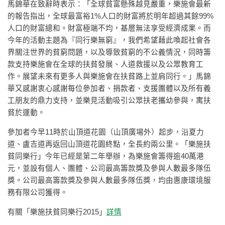
馬錦華在致辭時表示：「全球貧富懸殊越見嚴重，樂施會最新
的報告指出，全球最富裕1%人口的財富將於明年超過其餘99%
人口的財富總和。財富極端不均，基層無法享受經濟成果。而
今年的活動主題為『同行樂無窮』，我們希望藉此喚起社會各
界關注世界的貧窮問題，以及導致貧窮的不公義情況，同時籌
款支持樂施會在全球的扶貧發展、人道救援以及公眾教育工
作。展望未來有更多人與樂施會在扶貧路上並肩同行。」馬錦
華又感謝衷心感謝每位參加者、捐款者、支援團體以及所有義
工朋友的鼎力支持，並樂見活動吸引公眾扶老攜幼參與，寓扶
貧於運動。
參加者今早11時於山頂道花園（山頂廣場外）起步，沿夏力
道、盧吉道再返回山頂道花園終點，全長約兩公里。「樂施扶
貧同樂行」今年已經是第二年舉辦，為樂施會籌得逾40萬港
元，並設有個人、團體、公司最高籌款獎及參與人數最多隊伍
獎。公司最高籌款獎及參與人數最多隊伍獎，均由惠康環境服
務有限公司獲得。
有關「樂施扶貧同樂行2015」
詳情