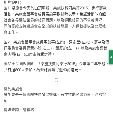
相片說明：
圖1: 樂施會今天於山頂舉辦「樂施扶貧同樂行2015」步行籌款
活動，樂施會董事會成員馬錦華致辭時表示，希望活動能喚起
社會各界關注世界的貧窮問題，以及導致貧窮的不公義情況，
同時籌款支持樂施會在全球的扶貧發展、人道救援以及公眾教
育工作。
圖2：樂施會董事會成員馬錦華(左四)、齊家瑩(左六)、籌款及傳
訊委員會委員麥黃小珍(左二)、董彥鈞(左一)，以及樂施會總裁
余志穩(右一)出席主持起步禮。
S
圖3/ 圖4/ 圖5/ 圖6：「樂施扶貧同樂行2015」今年第二年舉辦，
共有逾800人參加，為樂施會籌得逾40萬港元。
- 完 -
關於樂施會：
樂施會是一個國際扶貧發展機構，旨在推動民眾力量，消除貧
窮。
傳媒查詢，請聯絡：