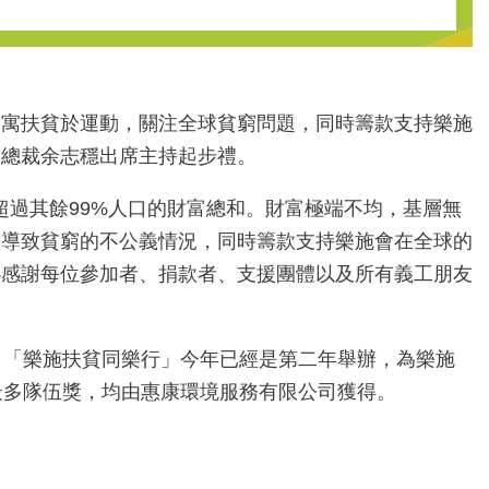
公眾寓扶貧於運動，關注全球貧窮問題，同時籌款支持樂施
會總裁余志穩出席主持起步禮。
超過其餘99%人口的財富總和。財富極端不均，基層無
及導致貧窮的不公義情況，同時籌款支持樂施會在全球的
心感謝每位參加者、捐款者、支援團體以及所有義工朋友
。「樂施扶貧同樂行」今年已經是第二年舉辦，為樂施
最多隊伍獎，均由惠康環境服務有限公司獲得。