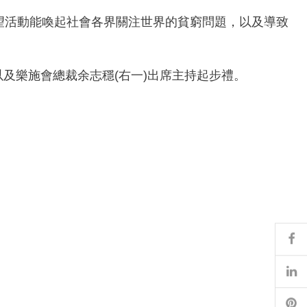
希望活動能喚起社會各界關注世界的貧窮問題，以及導致
，以及樂施會總裁余志穩(右一)出席主持起步禮。
Fa
Li
Pi