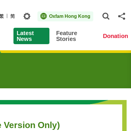
Topics
繁
简
Oxfam Hong Kong
Open S
Sh
Latest
Feature
Donation
News
Stories
sion Only)