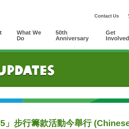
Contact Us
t
What We
50th
Get
Do
Anniversary
Involved
 Updates
行籌款活動今舉行 (Chinese Ver