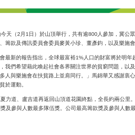
動今天（2月1日）於山頂舉行，共有逾800人參加，冀
、籌款及傳訊委員會委員麥黃小珍、董彥鈞，以及樂施
會最新的報告指出，全球最富裕1%人口的財富將於明年
，我們希望藉此喚起社會各界關注世界的貧窮問題，以
多人與樂施會在扶貧路上並肩同行。」馬錦華又感謝衷
貧於運動。
沿夏力道、盧吉道再返回山頂道花園終點，全長約兩公里
款獎及參與人數最多隊伍獎。公司最高籌款獎及參與人數