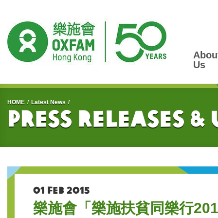
Abou
Us
Start main content
HOME
Latest News
Press Releases &
01 FEB 2015
樂施會「樂施扶貧同樂行2015」步