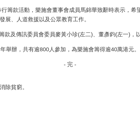
5」步行籌款活動，樂施會董事會成員馬錦華致辭時表示，
發展、人道救援以及公眾教育工作。
、籌款及傳訊委員會委員麥黃小珍(左二)、董彥鈞(左一)
年第二年舉辦，共有逾800人參加，為樂施會籌得逾40萬港元。
- 完 -
消除貧窮。