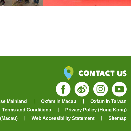
Contact Us
Facebook
Weibo
Insta
Yo
ese Mainland
Oxfam in Macau
Oxfam in Taiwan
Terms and Conditions
Privacy Policy (Hong Kong)
 (Macau)
Web Accessibility Statement
Sitemap