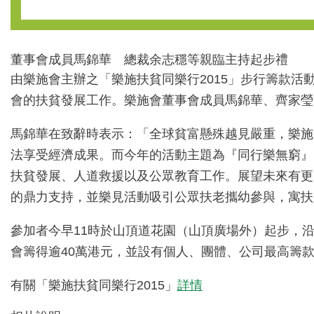
董事會成員馬錦華 總裁余志穩等親臨主持起步禮
由樂施會主辦之「樂施扶貧同樂行2015」步行籌款活
會的扶貧發展工作。樂施會董事會成員馬錦華、齊家瑩
馬錦華在致辭時表示：「全球貧富懸殊越見嚴重，樂施
法享受經濟成果。而今年的活動主題為『同行樂無窮』
扶貧發展、人道救援以及公眾教育工作。展望未來有更
的鼎力支持，並樂見活動吸引公眾扶老攜幼參與，寓扶
參加者今早11時於山頂道花園（山頂廣場外）起步，
會籌得逾40萬港元，並設有個人、團體、公司最高籌
有關「樂施扶貧同樂行2015」
詳情