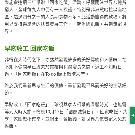
樂施會連續三年舉辦「回家吃飯」活動，呼籲關注世界八億貧
窮人。全球每九人中便有一人挨餓，特別是非洲撒哈拉以南地
區，超過四分之一的人長期食物不足。此活動籌得的款項，將
用以支持樂施會的扶貧發展工作，一起消除飢餓，共創無窮世
界。
早啲收工 回家吃飯
非得在大時代之下，才猛然發現許多的美好傳統和人情味，在
不知不覺間早已流失於買樓與利潤增長之間，返工不知時日
過，「回家吃飯」在To do list上敬陪末席。
終於我們重新思考生活的價值，重新發現平凡而美好的生活細
節。
早點收工「回家吃飯」，珍視與家人相聚的溫馨時光，也無需
等到大時大節。響應10月17日「國際滅貧日」，回家吃飯，共
S
享一家團聚小確幸，並捐出一餐飯錢，讓世界八億貧窮人免於
挨餓。