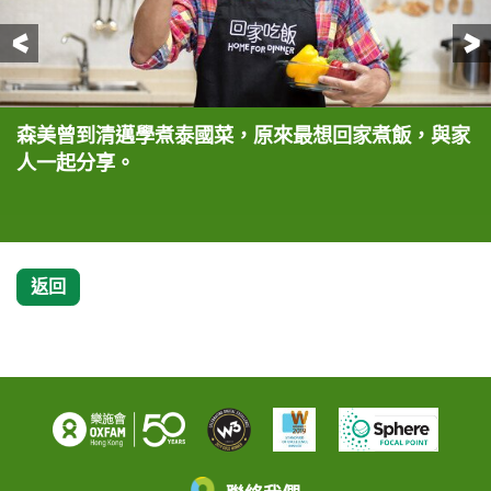
前一頁
森美曾到清邁學煮泰國菜，原來最想回家煮飯，與家
回到香港這個家，王宗堯可以盡情品嚐母親的拿手小
森美及王宗堯全力支持樂施會「回家吃飯」活動， 呼
森美及王宗堯全力支持樂施會「回家吃飯」活動， 呼
人一起分享。
菜。
籲大家響應「國際滅貧日」，捐出一餐飯錢支持世界
籲大家響應「國際滅貧日」，捐出一餐飯錢支持世界
八億貧窮人免於挨餓。
八億貧窮人免於挨餓。
返回