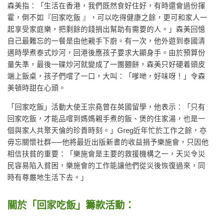
森美指：「生活在香港，我們既然食好住好，有時還會過份揮
霍，倒不如『回家吃飯 』，可以吃得健康之餘，更可和家人一
起享受家庭樂，把剩餘的錢捐出幫助有需要的人。」森美回憶
自己最難忘的一餐是由他親手下廚。有一次，他外遊到泰國清
邁時學煮泰式炒河，回港後應孩子要求大顯身手。由於預算份
量失準，最後一碟炒河就變成了一團麵餅，森美只好硬着頭皮
端上飯桌，孩子們嚐了一口，大叫：「嗲哋，好味呀！」令森
美頓時甜在心頭。
「回家吃飯」活動大使王宗堯曾在英國留學，他表示：「只有
回家吃飯，才能品嚐到媽媽親手煮的飯、煲的住家湯，也是一
個與家人共聚天倫的珍貴時刻。」Greg近年忙於工作之餘，亦
毋忘關懷社群──他將最近出版新書的收益捐予樂施會，只因他
相信扶貧的重要：「樂施會是主要的救援機構之一，天災令災
民容易陷入貧困，樂施會的工作能讓他們從災後恢復過來，同
時有尊嚴地生活下去。」
關於「回家吃飯」籌款活動：