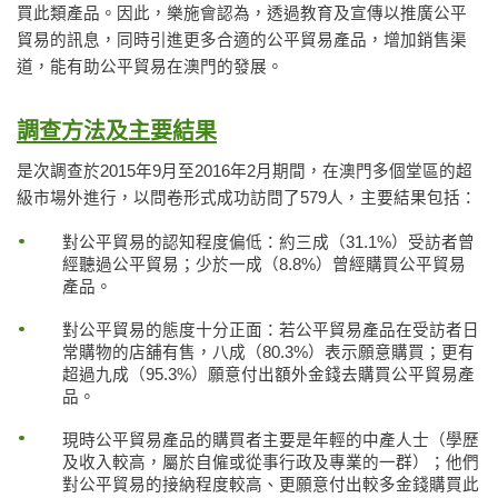
買此類產品。因此，樂施會認為，透過教育及宣傳以推廣公平
貿易的訊息，同時引進更多合適的公平貿易產品，增加銷售渠
道，能有助公平貿易在澳門的發展。
調查方法及主要結果
是次調查於2015年9月至2016年2月期間，在澳門多個堂區的超
級市場外進行，以問卷形式成功訪問了579人，主要結果包括：
對公平貿易的認知程度偏低：約三成（31.1%）受訪者曾
經聽過公平貿易；少於一成（8.8%）曾經購買公平貿易
產品。
對公平貿易的態度十分正面：若公平貿易產品在受訪者日
常購物的店舖有售，八成（80.3%）表示願意購買；更有
超過九成（95.3%）願意付出額外金錢去購買公平貿易產
品。
現時公平貿易產品的購買者主要是年輕的中產人士（學歷
及收入較高，屬於自僱或從事行政及專業的一群）；他們
對公平貿易的接納程度較高、更願意付出較多金錢購買此