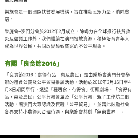
關於樂施會
樂施會是一個國際扶貧發展機構，旨在推動民眾力量，消除貧
窮。
樂施會–澳門分會於2012年2月成立，除竭力在全球推行扶貧救
災及倡議工作外，我們繼續在澳門投放資源，積極培育青年人
成為世界公民，共同改變導致貧窮的不公平現象。
有關「良食節2016」
「良食節2016：食得有品 惠及農民」是由樂施會澳門分會舉
辦的糧食公義及公平貿易推廣活動，活動於2016年3月16日至4
月3日期間舉行，透過「種嘢食，冇得食」街頭劇場、「食得有
品，惠及農民」公平貿易餐單及「公平貿易」親子工作坊三個
活動，讓澳門大眾認識及實踐「公平貿易」，並藉此鼓勵社會
各界支持小農得到合理待遇，與樂施會共創「無窮世界」。