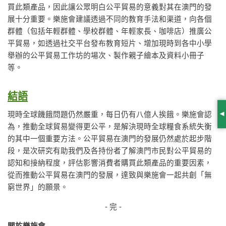
買此類產品，因此讓公眾明白公平貿易的意義對其在澳門的發
展十分重要。樂施會建議透過不同的教育手法和渠道，向各個
群體（包括年輕群體、學校群體、年輕家長、咖啡店）推廣公
平貿易，如透過社交平台發布教育短片、增加現時到各中小學
舉辦的公平貿易工作坊的場次、製作親子繪本及資料小冊子
等。
結語
現時全球饑餓問題仍然嚴重，每日仍有八億人挨餓。樂施會認
S
為，推動全球貿易變得更公平，是解決現時全球糧食系統失衡
的其中一個重要方法。公平貿易在澳門的發展仍然處於起步階
段，是次研究有助我們及各持份者了解澳門市民對公平貿易的
認知和接納程度，評估影響消費者購買此類產品的重要因素，
從而推動公平貿易在澳門的發展，達致與樂施會一起共創「無
窮世界」的願景。
- 完 -