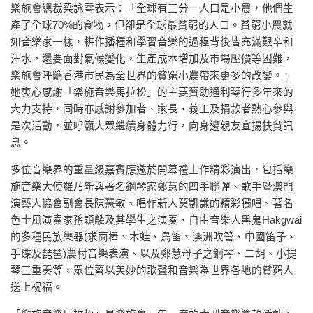
樂施會總裁梁詠雩表示：「全球有三分一人口是小農，他們生
產了全球70%的食物，但卻是全球最貧窮的人口。貧窮小農就
如音樂家一樣，耕作播種和學習音樂的過程背後皆充滿艱辛和
汗水，還要面對氣候變化，生產成本增加及市場壓價等困難，
樂施會呼籲香港市民為全世界的貧窮小農帶來更多的改變。」
她衷心感謝「樂施音樂馬拉松」的主要贊助通利琴行多年來的
大力支持，同時亦感謝參加者、家長、義工及捐款者熱心參與
是次活動，並呼籲大眾繼續身體力行，向身邊親友宣揚扶貧訊
息。
多位音樂界的重量級嘉賓應邀於開幕禮上作精彩演出，包括樂
施音樂大使羅乃新與著名鋼琴家鄭慧的四手聯彈、歌手暨澳門
演藝人協會副會長陳慧敏、唱作新人莫凱謙的精彩獨唱、著名
色士風演奏家孫穎麟及其學生之演奏、自由音樂人黑鬼Hakgwai
的多種民族樂器(求雨棒、木蛙、鳥笛、澳洲吹管、中國笛子、
手碟及琵琶)農村音樂表演、以及鄭慧母子之鋼琴、二胡、小提
琴三重奏等，眾位齊以美妙的歌聲和音樂為世界各地的貧窮人
送上祝福。