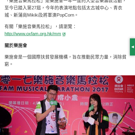
「樂施音樂馬拉松」是樂施會一年一度的大型音樂籌款活動，
至今已踏入第27屆，今年的表演地點包括太古城中心、青衣
城、新蒲崗Mikiki及將軍澳PopCorn。
有關「樂施音樂馬拉松」，請瀏覽：
http://www.oxfam.org.hk/mm
關於樂施會
S
樂施會是一個國際扶貧發展機構，旨在推動民眾力量，消除貧
窮。