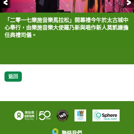
前一頁
「二零一七樂施音樂馬拉松」開幕禮今午於太古城中
樂施會總裁梁詠雩表示，貧窮小農就如音樂家，耕作
各嘉賓在「二零一七樂施音樂馬拉松」開幕禮上進行
自由音樂人黑鬼Hakgwai特地為是次「樂施音樂馬
歌手暨澳門演藝人協會副會長陳慧敏獻唱自創歌曲
著名色士風演奏家孫穎麟獨奏《Nancy
孫穎麟學生陳卓熙、鄭令灝、謝易陶、馮朗逸表演色
唱作新人莫凱謙獻唱自創的《無花果》一曲。
著名鋼琴家鄭慧、高子泓、高子軒母子表演鋼琴、二
羅乃新及鄭慧壓軸表演鋼琴四手聯彈《Brahms
心舉行，由樂施音樂大使羅乃新與唱作新人莫凱謙擔
播種和學習音樂的過程背後皆充滿艱辛和汗水，還要
啟動儀式，象徵樂施會今年「小農發展基金」正式成
拉松」開幕禮創作了一首《細雨帶風綠田園》，表演
《慧敏歌》，獲得全場熱烈的掌聲。
Mulligan》一曲。
士風四重奏，曲目為《You Ain't Nothing》。
胡、小提琴三重奏，曲目為《賽馬奔騰》。
Hungarian Dance in C minor》一曲，掀起
任典禮司儀。
面對氣候變化，生產成本增加及市場壓價等困難，呼
立。
多種世界民族樂器包括求雨棒、木蛙、鳥笛、澳洲吹
全場高潮。
籲大家為全世界的貧窮小農帶來更多改變。
管、中國笛子、手碟、琵琶，為活動揭開序幕，亦為
全球貧窮小農送上祝福。
返回
聯絡我們