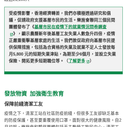
受疫情影響，香港經濟轉差，我們亦積極透過研究和倡
議，促
請政府支援基層市民的生活。樂施會聯同三個民間
團體發布了《
基層市民在疫情下的就業情況問卷調查
》，顯示農曆新年後基層工友失業人數急升四倍，疫情
正嚴重衝擊基層家庭的生活。我們敦促政府向基層市民提
供保障措施，包括為合資格的失業及就業不足人士發放每
月5,800 元的短期失業津貼，為期至少6個月，並設立失業
保險、開拓更多短期職位等。（
了解更多
）
發放物資 加強衛生教育
保障前綫清潔工友
疫情之下，清潔工站在社區防疫前綫，但很多工友卻缺乏基本
的防疫保護，甚至要重覆使用口罩，面對很大的健康風險。自2