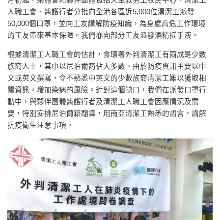
月初起，樂施會和夥伴團體包括天主教勞工牧民中心、清潔工
人職工會、醫護行者分批向全港各區近5,000位清潔工派發
50,000個口罩，並向工友講解防疫知識，為身處高危工作環境
的工友帶來基本保障。我們亦向部分工友派發酒精搓手液。
根據清潔工人職工會的估計，食環署外判清潔工有兩成是少數
族裔人士，其中以尼泊爾裔佔大多數。由於防疫資訊主要以中
文或英文撰寫，令不熟悉中英文的少數族裔清潔工難以獲取相
關資訊，增加染病的風險。針對這個缺口，我們在派發口罩行
動中，與夥伴團體醫護行者及清潔工人職工會因應情況及需
要，特別安排尼泊爾籍翻譯，用南亞清潔工熟悉的語言，講解
抗疫衛生注意事項。