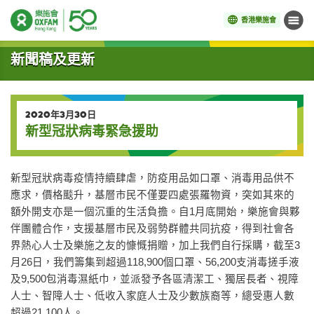
香港樂施會
目錄
開始主要內容
新聞稿及更新
2020年3月30日
新型冠狀病毒緊急援助
新型冠狀病毒疫情持續肆虐，防疫用品如口罩、消毒用品供不
應求，價格颷升，基層市民不僅要四處張羅物資，突如其來的
額外開支亦是一個沉重的生活負擔。自1月底開始，樂施會與夥
伴團體合作，支援基層市民及弱勢群體共同抗疫，得到社會各
界熱心人士及樂施之友的慷慨捐贈，加上我們自行採購，截至3
月26日，我們籌集到超過118,900個口罩、56,200支消毒搓手液
及9,500包消毒濕紙巾，並派發予各區清潔工、獨居長者、視障
人士、智障人士、低收入家庭人士及少數族裔等，總受惠人數
超過21,100人。