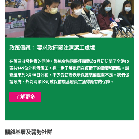
政策倡議： 要求政府關注清潔工處境
在落區派發物資的同時，樂施會聯同夥伴團體於2月初訪問了全港15
區共149位外判清潔工，進一步了解他們在疫情下的需要和困難
。
調
查結果
於2月18日公布，不少受訪者表示
保護裝備嚴重不足。我們促
請政府、外判清潔公司確
保前綫基層員工獲得應有的保障。
了解更多
關顧基層及弱勢社群