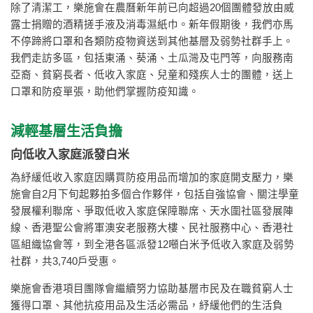
除了清潔工，樂施會在農曆新年前已向超過20個團體發放由威
露士捐贈的酒精搓手液及消毒濕紙巾。新年假期後，我們亦馬
不停蹄將口罩和各類防疫物資送到其他基層及弱勢社群手上。
我們走訪多區，包括東涌、葵涌、土瓜灣及屯門等，向服務南
亞裔、貧窮長者、低收入家庭、兒童和殘疾人士的團體，送上
口罩和防疫單張，助他們掌握防疫知識。
減輕基層生活負擔
向低收入家庭派發白米
為紓緩低收入家庭因購買防疫用品而增加的家庭開支壓力，樂
施會自2月下旬起夥拍多個合作夥伴，包括自強協會、關注學童
發展權利聯席、爭取低收入家庭保障聯席、天水圍社區發展陣
線、香港聖公會將軍澳安老服務大樓、民社服務中心、香港社
區組織協會等，到全港各區派發12噸白米予低收入家庭及弱勢
社群，共3,740戶受惠。
樂施會香港項目團隊會繼續努力協助基層市民及在職貧窮人士
獲得口罩、其他抗疫用品及生活必需品，紓緩他們的生活負