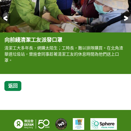
前一頁
向前綫清潔工友派發口罩
向前綫清潔工友派發口罩
向前綫清潔工友派發口罩
向前綫清潔工友派發口罩
向前綫清潔工友派發口罩
向前綫清潔工友派發口罩
向前綫清潔工友派發口罩
向前綫清潔工友派發口罩
向前綫清潔工友派發口罩
向前綫清潔工友派發口罩
向前綫清潔工友派發口罩
向前綫清潔工友派發口罩
支援其他基層及弱勢社群
支援其他基層及弱勢社群
支援其他基層及弱勢社群
支援其他基層及弱勢社群
支援其他基層及弱勢社群
支援其他基層及弱勢社群
支援其他基層及弱勢社群
向基層市民派發白米
向基層市民派發白米
清潔工大多年長，網購太陌生；工時長，難以排隊購買。在北角渣
樂施會與「醫護行者」在北角油街的垃圾收集站向清潔工友講解正
在上水區工作的清潔工友知道有口罩派發，就立刻前來等候，可見
樂施會同事亦趁午飯時間，在小西灣向工友們派發口罩，希望為他
醫護行者的義工亦耐心地跟工友解釋洗手的正確七步曲。
工友們簡單而真摯的道謝，讓我們感受到工友缺乏口罩的那份惶
筲箕灣耀東邨的清潔工友獲發口罩後合照留影。
根據「清潔工人職工會」的估計，食環署外判清潔工有兩成是少數
中環蘭桂坊垃圾站的清潔工，大部分來自尼泊爾，有工友接獲我們
與樂施會一起派發口罩的夥伴團體醫護行者安排一名尼泊爾籍翻
尼泊爾籍翻譯向清潔工示範正確的洗手程序。
一班少數族裔清潔工的母語並非中文或英文，以他們的母語製作宣
不少基層長者為了減少耗用口罩，盡量不出門，看到夥伴人員上門
疫情下，社區關愛和鄰舍互助比平日更重要。
目前有關疫情的資訊以中英語為主，少數族裔未必能掌握，除了口
在香港，防疫用品嚴重缺貨，出行困難的長者、長期病患者及基層
我們得到威露士消毒品牌支持，向行動不便的長者及基層派發酒精
失明人士以手代眼，疫情中消毒物資短缺，令他們外出時面對更大
我們透過香港失明人協進會向有需要的視障人士派發酒精搓手液及
樂施會同事和義工連日來努力把6噸白米分成2至2.5公斤小包裝後，
我們透過夥伴團體東涌社區發展陣線，向區內基層派發香米和口
華道垃圾站，樂施會同事趁著清潔工友的休息時間為他們送上口
確配帶口罩的方法。
他們對基本防疫物資的需求殷切。
們帶來基本保護。
恐。
族裔人士，其中以尼泊爾裔佔大多數。樂施會早前到中環蘭桂坊垃
派發的口罩後，雙手合十道謝。
譯，用尼泊爾藉清潔工熟悉的語言，講解防疫知識。
傳單張，有助他們提高公共衛生常識。
探訪，送上物資大為感動。
罩，我們亦派發由合作夥伴醫護行者印製包括英語、印度語、旁遮
想取得物資防疫更是難上加難，樂施會在農曆新年前起為他們提供
搓手液及消毒濕紙巾。
的風險，盡快令他們獲得隨身消毒用品尤其重要。
消毒濕紙巾，減低他們外出時面對的風險。
立刻運到各區夥伴的派發點，希望更多基層市民能盡快受惠。
罩。
罩。
圾站派發口罩予清潔工，也遇上大批尼泊爾裔婦女。
普語、烏都語等的防疫單張。
各方面的支援。
返回