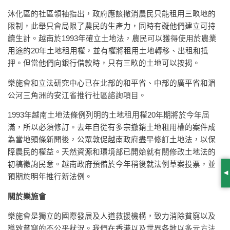
沐化區的社區領袖指出，政府應該撤消農民只能租用三畂地的
限制，此舉只會局限了農民的生產力，同時有礙他們建立可持
續生計。越南於1993年確立土地法，農民可以獲得使用於農業
用途的20年土地租用權，並有權將租用土地轉移、出租和抵
押。但當他們向銀行借款時，只有三畂的土地可以按揭。
樂施會和立法研究中心已在北部的和平省、中部的廣平省和湄
公河三角洲的安江省推行社區諮詢項目。
1993年越南土地法條例列明的土地租用權20年期將於今年屆
滿，所以必須修訂。去年自從有多宗撤銷土地租用權的案件成
為當地頭條新聞後，公眾敦促越南政府盡早修訂土地法，以保
障農民的權益。天然資源和環境部已開始就有關修改土地法的
初稿徵詢民意。越南政府預備於今年稍後就法例草案投票，並
預期於明年推行新法例。
S
關於樂施會
樂施會是獨立的國際發展及人道救援機構，致力消除貧窮以及
導致貧窮的不公平狀況。我們在香港以及世界各地以多元方法