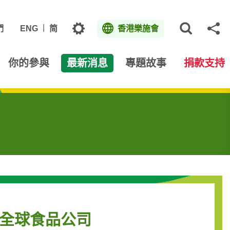
主題
們
ENG
简
香港樂施會
打開網
分
你的參與
最新消息
專題故事
捐款支持
察全球食品公司