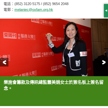
電話：(852) 3120 5175 / (852) 9654 2048
電郵：
melaniec@oxfam.org.hk
S
前一頁
樂施會籌款及傳訊總監蕭美娟女士於簽名板上簽名留
樂施會籌款及傳訊總監蕭美娟女士獲星島雜誌集團行
樂施會籌款及傳訊總監蕭美娟女士與香港中文大學
樂施會籌款及傳訊總監蕭美娟女士(前排左二)與其他
樂施會籌款及傳訊總監蕭美娟女士代表樂施會領取
念。
政總裁兼《東周刊》社長黎廷瑤先生頒發「慈善機構
EMBA課程主任陳志輝教授於頒獎禮上合照。
主禮嘉賓、頒獎嘉賓及各得獎機構合照。
《東周刊》頒發之「慈善機構大獎」獎項。
大獎」獎項。