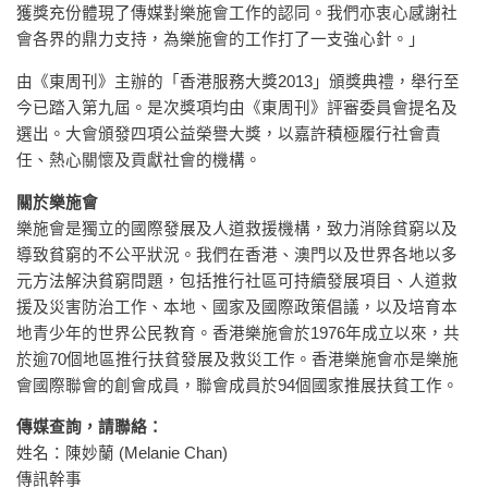
獲獎充份體現了傳媒對樂施會工作的認同。我們亦衷心感謝社
會各界的鼎力支持，為樂施會的工作打了一支強心針。」
由《東周刊》主辦的「香港服務大獎2013」頒獎典禮，舉行至
今已踏入第九屆。是次獎項均由《東周刊》評審委員會提名及
選出。大會頒發四項公益榮譽大獎，以嘉許積極履行社會責
任、熱心關懷及貢獻社會的機構。
關於樂施會
樂施會是獨立的國際發展及人道救援機構，致力消除貧窮以及
導致貧窮的不公平狀況。我們在香港、澳門以及世界各地以多
元方法解決貧窮問題，包括推行社區可持續發展項目、人道救
援及災害防治工作、本地、國家及國際政策倡議，以及培育本
地青少年的世界公民教育。香港樂施會於1976年成立以來，共
於逾70個地區推行扶貧發展及救災工作。香港樂施會亦是樂施
會國際聯會的創會成員，聯會成員於94個國家推展扶貧工作。
傳媒查詢，請聯絡：
姓名：陳妙蘭 (Melanie Chan)
傳訊幹事