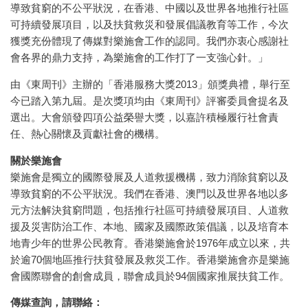
導致貧窮的不公平狀況，在香港、中國以及世界各地推行社區
可持續發展項目，以及扶貧救災和發展倡議教育等工作，今次
獲獎充份體現了傳媒對樂施會工作的認同。我們亦衷心感謝社
會各界的鼎力支持，為樂施會的工作打了一支強心針。」
由《東周刊》主辦的「香港服務大獎2013」頒獎典禮，舉行至
今已踏入第九屆。是次獎項均由《東周刊》評審委員會提名及
選出。大會頒發四項公益榮譽大獎，以嘉許積極履行社會責
任、熱心關懷及貢獻社會的機構。
關於樂施會
樂施會是獨立的國際發展及人道救援機構，致力消除貧窮以及
導致貧窮的不公平狀況。我們在香港、澳門以及世界各地以多
元方法解決貧窮問題，包括推行社區可持續發展項目、人道救
援及災害防治工作、本地、國家及國際政策倡議，以及培育本
地青少年的世界公民教育。香港樂施會於1976年成立以來，共
於逾70個地區推行扶貧發展及救災工作。香港樂施會亦是樂施
會國際聯會的創會成員，聯會成員於94個國家推展扶貧工作。
傳媒查詢，請聯絡：