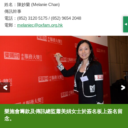
姓名：陳妙蘭 (Melanie Chan)
傳訊幹事
電話：(852) 3120 5175 / (852) 9654 2048
電郵：
melaniec@oxfam.org.hk
S
Previous
樂施會籌款及傳訊總監蕭美娟女士於簽名板上簽名留
樂施會籌款及傳訊總監蕭美娟女士獲星島雜誌集團行
樂施會籌款及傳訊總監蕭美娟女士與香港中文大學
樂施會籌款及傳訊總監蕭美娟女士(前排左二)與其他
樂施會籌款及傳訊總監蕭美娟女士代表樂施會領取
念。
政總裁兼《東周刊》社長黎廷瑤先生頒發「慈善機構
EMBA課程主任陳志輝教授於頒獎禮上合照。
主禮嘉賓、頒獎嘉賓及各得獎機構合照。
《東周刊》頒發之「慈善機構大獎」獎項。
大獎」獎項。