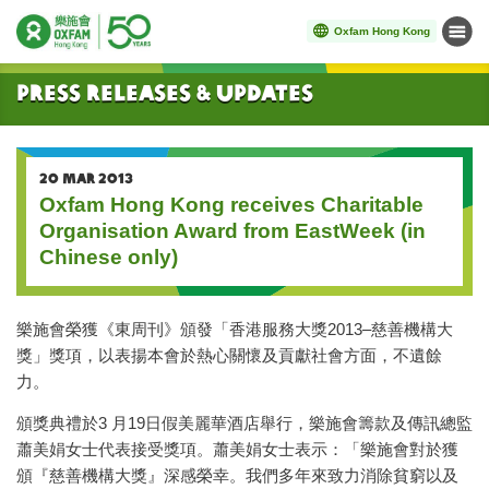
Oxfam Hong Kong
Menu
Start main content
Press Releases & Updates
20 MAR 2013
Oxfam Hong Kong receives Charitable
Organisation Award from EastWeek (in
Chinese only)
樂施會榮獲《東周刊》頒發「香港服務大獎2013–慈善機構大
獎」獎項，以表揚本會於熱心關懷及貢獻社會方面，不遺餘
力。
頒獎典禮於3 月19日假美麗華酒店舉行，樂施會籌款及傳訊總監
蕭美娟女士代表接受獎項。蕭美娟女士表示：「樂施會對於獲
頒『慈善機構大獎』深感榮幸。我們多年來致力消除貧窮以及