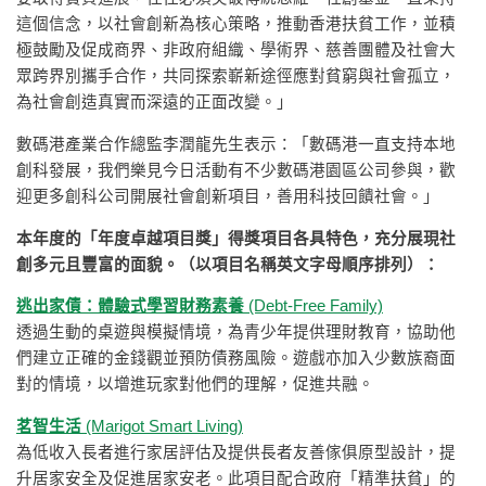
這個信念，以社會創新為核心策略，推動香港扶貧工作，並積
極鼓勵及促成商界、非政府組織、學術界、慈善團體及社會大
眾跨界別攜手合作，共同探索嶄新途徑應對貧窮與社會孤立，
為社會創造真實而深遠的正面改變。」
數碼港產業合作總監李潤龍先生表示：「數碼港一直支持本地
創科發展，我們樂見今日活動有不少數碼港園區公司參與，歡
迎更多創科公司開展社會創新項目，善用科技回饋社會。」
本年度的「年度卓越項目獎」得獎項目各具特色，充分展現社
創多元且豐富的面貌。（以項目名稱英文字母順序排列）：
逃出家債：體驗式學習財務素養
(Debt-Free Family)
透過生動的桌遊與模擬情境，為青少年提供理財教育，協助他
們建立正確的金錢觀並預防債務風險。遊戲亦加入少數族裔面
對的情境，以增進玩家對他們的理解，促進共融。
茗智生活
(Marigot Smart Living)
為低收入長者進行家居評估及提供長者友善傢俱原型設計，提
升居家安全及促進居家安老。此項目配合政府「精準扶貧」的