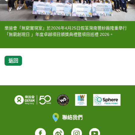
樂施會「無窮實現室」於2026年4月25日假荃灣南豐紗廠隆重舉行
超過 30 個受資助的社創項目展示他們的成果。
社會創新及創業發展基金（社創基金）專責小組主席柯家洋教授在
樂施會總裁鄧智輝先生在台上致辭。
數碼港產業合作總監李潤龍先生在台上致辭。
柯家洋教授（左）頒發「年度卓越項目獎」獎狀予無窮實現室得獎
鄧智輝先生（左）頒發「年度卓越項目獎」獎狀予無窮實現室得獎
鄧智輝先生（左）頒發「年度卓越項目獎」獎狀予無窮實現室得獎
李潤龍先生（左）頒發「年度卓越項目獎」獎狀予無窮實現室得獎
頒獎典禮結束後舉行了「社會影響力投資與長遠可持續之路」專題
一眾嘉賓參觀展區介紹。
「無窮創現日 」年度卓越項目頒獎典禮暨項目巡禮 2026。
台上致辭。
項目「Medi Help」。
項目「健康同行：長者及單親健康支援」。
項目「逃出家債：體驗式學習財務素養」。
項目「茗智生活」。
討論，共同探討如何從新興趨勢中洞察香港社會創新的未來方向。
返回
聯絡我們