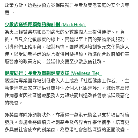
政策方針，透過技術方案保障獨居長者及雙老家庭的安全與尊
嚴 。
少數族裔遙距藥劑諮詢計劃
(Medi Help)
為患上輕微疾病和長期病患的少數族裔人士提供便捷、可負
擔，且具文化敏感度的線上、實體以至上門的藥物諮詢服務，
引導他們正確用藥，控制病情。團隊透過培訓多元文化醫療大
使，以受助者熟悉的語言提供用藥指導，精準配合政府加強基
層醫療的政策方向，並延伸支援至少數族裔社群。
健康同行：長者及單親健康支援
(Wellness Tie)
透過跨專業團隊培訓低收入人士成為「社區健康工作者」，主
動走進基層家庭提供健康評估及個人化跟進護理，減低基層慢
性病患者因社區醫療服務人力短缺而錯過改善健康或延緩惡化
的機會。
獲獎團隊除獲頒獎狀外，亦獲得一萬港元獎金以支持項目持續
發展。樂施會將繼續與社創基金及各界合作夥伴攜手，培育更
多具備社會使命的創業家，為香港社會創造深遠的正面改變 。