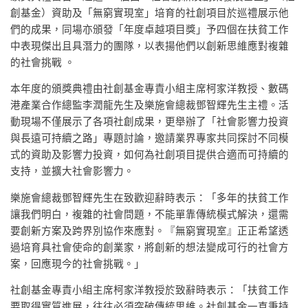
創基金）資助及「無窮實現室」培育的社創項目於巡禮展示他
們的成果，同場亦頒發「年度卓越項目獎」予四個在扶貧工作
中表現傑出且具潛力的團隊，以表揚他們以創新思維應對複雜
的社會挑戰 。
本年度的頒獎典禮由社創基金專責小組主席柯家洋教授、數碼
港產業合作總監李潤龍先生及樂施會總裁鄧智輝先生主禮。活
動現場不僅展示了各項社創成果，更舉辦了「社會影響力投資
與長遠可持續之路」專題討論，邀請業界專家共同探討不同模
式的資助及影響力投資，如何為社創項目提供合適而可持續的
支持，並擴大社會影響力。
樂施會總裁鄧智輝先生在致歡迎辭時表示：「多年的扶貧工作
讓我們明白，複雜的社會問題，不能單靠傳統模式解決，還需
要創新方案及跨界別協作來應對。『無窮實現室』正正希望透
過培育具社會使命的創業家，將創新的想法變成可行的社會方
案，回應現今的社會挑戰。」
社創基金專責小組主席柯家洋教授於致辭時表示：「扶貧工作
要取得實質進展，往往必須突破傳統思維。社創基金一直秉持