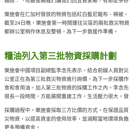
鈿說：「地震後親戚們讓我們回宜賓家鄉，有那麼多好
樂施會在仁加村發放的物資包括紅白藍尼龍布、棉被、蚊
截至24日晚，樂施會第一時間運往災區的兩批救災物資
都辦公室稍作休息及整頓，為下一步救援作準備。
糧油列入第三批物資採購計劃
樂施會中國項目副總監李念先表示，結合前線人員對災
公室正在為第三批救災物資進行詢價，為下一步採購作
食和食用油，加入第三批物資的採購工作之內。李念先
很長一段時間，方能展開重建工作，生活壓力很大，發
採購過程中，樂施會採取三方比價的方式，在保證品質
災物資，以提高資金的使用效率，並減輕當地環境負擔
更多預備資金。