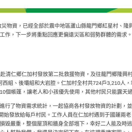
批救災物資，已經全部於震中地區蘆山縣龍門鄉紅星村、隆興
工作，下一步將重點回應更偏遠災區和弱勢群體的需求
赴清仁鄉仁加村發放第二批救援物資，及往龍門鄉隆興村發
西組、後壩組和大岩腔。仁加村全村共724戶3,210人
10個帳篷，讓老人和小孩優先使用，其他村民只能露天
進行了物資需求統計，一起協商各村發放物資的計劃，
午開始發放給每戶村民。工作人員在仁加村遇到于國蓮兩老。
損毀嚴重，整個屋頂和牆身全部塌下，幸好二人能及時