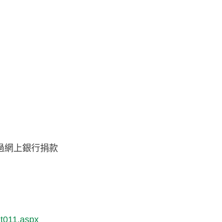
過網上銀行捐款
it011.aspx