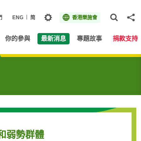
主題
們
ENG
简
香港樂施會
打開網
分
你的參與
最新消息
專題故事
捐款支持
和弱勢群體