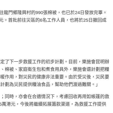
」
往龍門鄉隆興村的990張棉被，也已於24日發放完畢。
港元。首批前往災區的6名工作人員，也將於25日撤回成
制定了下一步救援工作的初步計劃。目前，樂施會昆明辦
帳、棉被、家庭衛生包和煮食用具外，樂施會還計劃把糧
保暖作用，對災民的健康非法重要。由於受災後，災民要
也計劃為災民提供糧油食品，幫助他們渡過難關。」
民；同時，亦會在合適情況下，考慮回收再用如帳篷的救
66萬港元，今後將繼續拓展籌款渠道，為救援工作提供