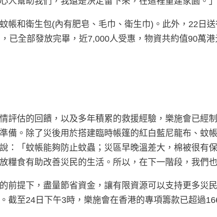
心人幫助我們，我還是決定留下來，在這裡重建家園。
帳和衛生包(內有肥皂、毛巾、衛生巾)。此外，22日送
，已全部發放完畢，近7,000人受惠，物資共約值90萬
情評估的回饋，以及多年積累的救援經驗，樂施會已經
準備。除了災後用於搭建臨時帳篷的紅白藍尼龍布、蚊
說：「蚊帳能夠防止蚊蟲；災區早晚溫差大，棉被很有
放糧食有助改善災民的生活。所以，在下一階段，我們
的前提下，盡量節省資金，讓有限資源可以支持更多災
。截至24日下午3時，樂施會在香港的專項籌款已超過1