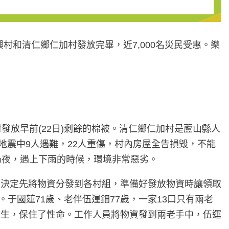
村和清仁鄉仁加村發放完畢，近7,000名災民受惠。樂
。
放早前(22日)剩餘的棉被。清仁鄉仁加村是蘆山縣人
，地震中9人遇難，22人重傷，村內房屋全告損毀，不能
過夜，遇上下雨的時候，環境非常惡劣。
並決定先將物資分發到各村組，準備好發放物資時讓領取
于國蓮71歲、老伴伍運鈿77歲，一家13口只有兩老
逃生，保住了性命。工作人員將物資發到兩老手中，伍運