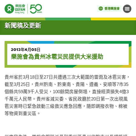
香港樂施會
目錄
開始主要內容
新聞稿及更新
2013年4月05日
樂施會為貴州冰雹災民提供大米援助
貴州省於3月18日至27日共遭遇三次大範圍的雷雨及冰雹災害，
截至3月25日，貴州黔南、黔東南、貴陽、遵義、安順等7市35
個縣共59萬9千人受災，100餘間房屋倒塌，直接經濟損失4億3
千萬元人民幣。貴州省減災委、省民政廳於20日第一次出現風
雹災害時已緊急啟動三級救災應急回應，隨即調撥衣物、棉被
等物資到重災區。