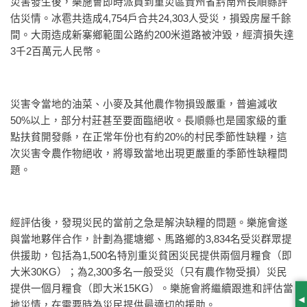
災害發生後，樂施會即時派員到重災區貴州省黔南州長順縣評
估災情。冰雹共造成4,754戶合共24,303人受災，損毀房屋千餘
間。大雨造成新寨鄉範圍公路約200米道路被沖毀，經濟損失達
3千2百萬元人民幣。
災害令當地的油菜、小麥及其他農作物損毁嚴重，普遍減收
50%以上，部分村莊甚至要面臨絕收。長順縣也是國家級的重
點扶貧開發縣，在正常年份也有約20%的村民季節性缺糧，這
次災害令農作物絕收，將導致當地出現更嚴重的季節性缺糧問
題。
經評估後，發現災民的當前之急是解決缺糧的問題。樂施會遂
與當地夥伴合作，計劃為擺塘鄉、馬路鄉的3,834名受災群眾提
供援助，包括為1,500名特別重災貧困災民提供兩個月糧食（即
大米30KG）；為2,300多名一般受災（只有農作物受損）災民
提供一個月糧食（即大米15KG）。樂施會將繼續跟進和評估當
地災情，在需要時為災民提供最適切的援助。
S