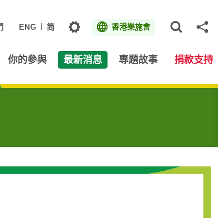
主題
們
ENG
简
香港樂施會
打開網
分
你的參與
最新消息
專題故事
捐款支持