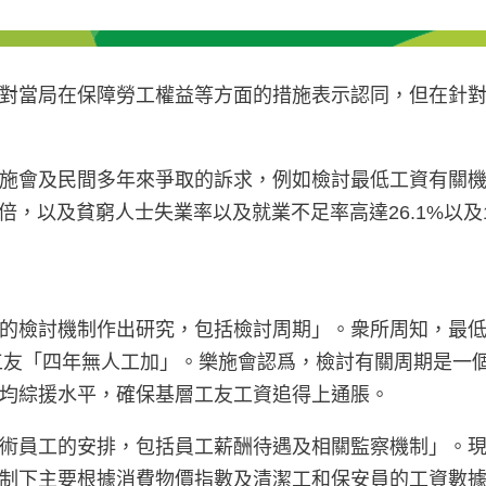
對當局在保障勞工權益等方面的措施表示認同，但在針
施會及民間多年來爭取的訴求，例如檢討最低工資有關
3倍，以及貧窮人士失業率以及就業不足率高達26.1%以
的檢討機制作出研究，包括檢討周期」。衆所周知，最
層工友「四年無人工加」。樂施會認爲，檢討有關周期是一
均綜援水平，確保基層工友工資追得上通脹。
術員工的安排，包括員工薪酬待遇及相關監察機制」。
ment）調整。有關機制下主要根據消費物價指數及清潔工和保安