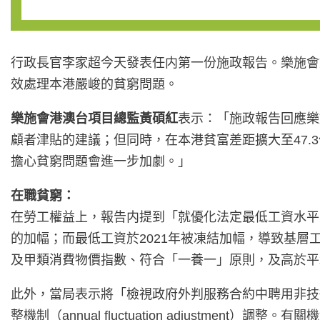
行政長官李家超今天發表任内第一份施政報告。樂施會
效處理本港嚴峻的貧窮問題。
樂施會港澳台項目總監黃碩紅
表示：「施政報告回應樂
顧者津貼的建議；但同時，在本港貧富差距擴大至47.
擔心貧窮問題會進一步加劇。」
在職貧窮：
在勞工權益上，報告内提到「就優化法定最低工資水平
的加幅；而最低工資於2021年被凍結加幅，導致基
及甲類消費物價指數、符合「一養一」原則，及高於平
此外，當局表示將「檢視政府外判服務合約中聘用非技
整機制（annual fluctuation adjust