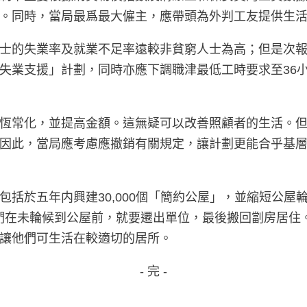
。同時，當局最爲最大僱主，應帶頭為外判工友提供生
士的失業率及就業不足率遠較非貧窮人士為高；但是次
失業支援」計劃，同時亦應下調職津最低工時要求至36
恆常化，並提高金額。這無疑可以改善照顧者的生活。
因此，當局應考慮應撤銷有關規定，讓計劃更能合乎基
括於五年内興建30,000個「簡約公屋」，並縮短公
他們在未輪候到公屋前，就要遷出單位，最後搬回劏房居
讓他們可生活在較適切的居所。
- 完 -