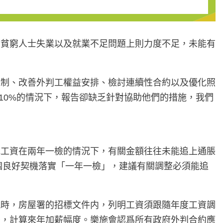
對貧窮人士失業以及就業不足問題上則力度不足，未能有
機制、改善外判工權益安排、檢討連續性合約以及優化照
及10%的情況下，報告卻缺乏針對協助他們的措施，我們
低工資在兩年一檢的情況下，有關金額往往未能追上通脹
個良好契機落實「一年一檢」，建議有關調整必須能追
現時，房屋署的招標文件内，列明工資須跟隨年度工資調
員的工資數據，計算來年加薪幅度。樂施會認爲所有政府外判合約應