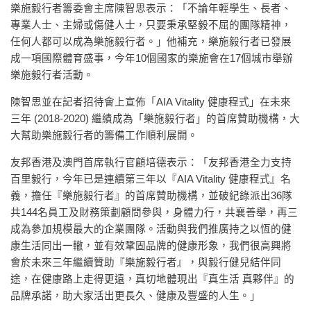
樂施毅行者籌委會主席陳智思表示：「不論年輕學生、長者、
專業人士、主婦或傷健人士，只要秉承堅毅不屈的團隊精神，
任何人都可以成為樂施毅行者。」他補充，樂施毅行者已發展
成一項國際體育盛事，今年10個國家的樂施會在17個城市舉辦
樂施毅行者活動。
陳智思並在記者招待會上宣佈「AIA Vitality 健康程式」在未來
三年 (2018-2020) 繼績成為「樂施毅行者」的首席贊助機構，大
大幫助樂施毅行者的籌備工作順利展開。
友邦香港及澳門首席執行官顧培德表示：「友邦香港全力支持
百里毅行，今年已是連續第三年以『AIA Vitality 健康程式』名
義，擔任『樂施毅行者』的首席贊助機構，並破紀錄派出36隊
共144名員工及財務策劃顧問參與，身體力行，共襄善舉，再三
成為參加規模最大的企業團隊。活動與我們推廣持之以恆的健
康生活同出一轍，並有效鞏固品牌的健康形象，我們很高興將
會於未來三年繼續贊助『樂施毅行者』，與毅行健兒結伴同
途，在健康路上走得更遠，真切地體現出『真生活 真夥伴』的
品牌承諾，助大家活出更長久、健康及豐盛的人生。」