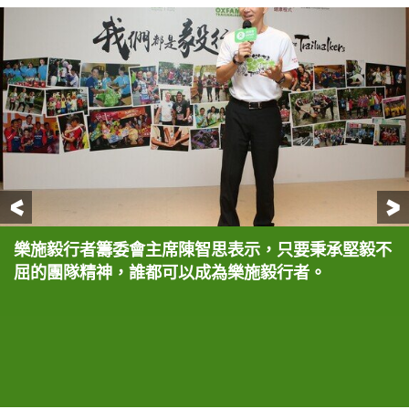
前一頁
樂施毅行者籌委會主席陳智思表示，只要秉承堅毅不
友邦香港及澳門首席執行官顧培德在今天的記者會宣
（由左至右）張馨文、蓮姐、樂施毅行者籌委會成員
發展局局長黃偉綸憶述在2000年時參加樂施毅行者
（左起第三至七) 樂施會總裁梁詠雩、友邦香港及澳
樂施毅行者籌委會主席陳智思與發展局局長黃偉綸同
全體嘉賓在2017年記者會齊展支持。
屈的團隊精神，誰都可以成為樂施毅行者。
佈，『AIA Vitality 健康程式』在未來三年繼績成
羅鳳菁、馮錦雄及馮太分享他們的參加樂施毅行者的
的經驗。
門業務策略及市場策劃總經理謝佩蘭、樂施毅行者籌
樣參加過四次樂施毅行者，熱烈地討論當年經歷。
為『樂施毅行者』的首席贊助機構。
經驗。
委會主席陳智思、發展局局長黃偉綸及友邦香港及澳
門首席執行官顧培德出席樂施毅行者2017記者會。
他們把大腳印貼在樂施毅行者的路線圖，展示不同團
隊，團結一心，邁向終點。