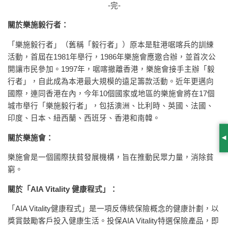
-完-
關於樂施毅行者：
「樂施毅行者」（舊稱「毅行者」）原本是駐港啹喀兵的訓練
活動，首屆在1981年舉行，1986年樂施會應邀合辦，並首次公
開讓市民參加。1997年，啹喀撤離香港，樂施會接手主辦「毅
行者」，自此成為本港最大規模的遠足籌款活動。近年更邁向
國際，連同香港在內，今年10個國家或地區的樂施會將在17個
城市舉行「樂施毅行者」，包括澳洲、比利時、英國、法國、
印度、日本、紐西蘭、西班牙、香港和南韓。
關於樂施會：
S
樂施會是一個國際扶貧發展機構，旨在推動民眾力量，消除貧
窮。
關於「AIA Vitality 健康程式」：
「AIA Vitality健康程式」是一項反傳統保險概念的健康計劃，以
獎賞鼓勵客戶投入健康生活。投保AIA Vitality特選保險產品，即