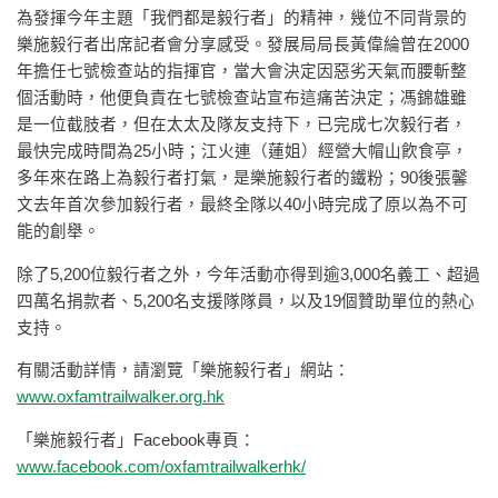
為發揮今年主題「我們都是毅行者」的精神，幾位不同背景的
樂施毅行者出席記者會分享感受。發展局局長黃偉綸曾在2000
年擔任七號檢查站的指揮官，當大會決定因惡劣天氣而腰斬整
個活動時，他便負責在七號檢查站宣布這痛苦決定；馮錦雄雖
是一位截肢者，但在太太及隊友支持下，已完成七次毅行者，
最快完成時間為25小時；江火連（蓮姐）經營大帽山飮食亭，
多年來在路上為毅行者打氣，是樂施毅行者的鐵粉；90後張馨
文去年首次參加毅行者，最終全隊以40小時完成了原以為不可
能的創舉。
除了5,200位毅行者之外，今年活動亦得到逾3,000名義工、超過
四萬名捐款者、5,200名支援隊隊員，以及19個贊助單位的熱心
支持。
有關活動詳情，請瀏覽「樂施毅行者」網站：
www.oxfamtrailwalker.org.hk
「樂施毅行者」Facebook專頁：
www.facebook.com/oxfamtrailwalkerhk/