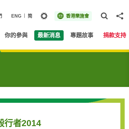
主題
們
ENG
简
香港樂施會
打開網
分
你的參與
最新消息
專題故事
捐款支持
施毅行者2014