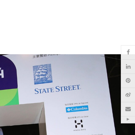
Fa
Li
Pi
微
電
Hid