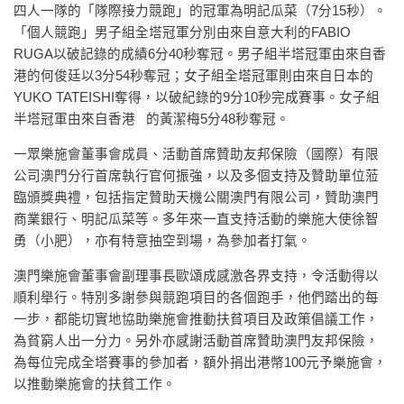
四人一隊的「隊際接力競跑」的冠軍為明記瓜菜（7分15秒）。
「個人競跑」男子組全塔冠軍分別由來自意大利的FABIO
RUGA以破記錄的成績6分40秒奪冠。男子組半塔冠軍由來自香
港的何俊廷以3分54秒奪冠；女子組全塔冠軍則由來自日本的
YUKO TATEISHI奪得，以破紀錄的9分10秒完成賽事。女子組
半塔冠軍由來自香港 的黃潔梅5分48秒奪冠。
一眾樂施會董事會成員、活動首席贊助友邦保險（國際）有限
公司澳門分行首席執行官何振強，以及多個支持及贊助單位蒞
臨頒獎典禮，包括指定贊助天機公關澳門有限公司，贊助澳門
商業銀行、明記瓜菜等。多年來一直支持活動的樂施大使徐智
勇（小肥），亦有特意抽空到場，為參加者打氣。
澳門樂施會董事會副理事長歐頌成感激各界支持，令活動得以
順利舉行。特別多謝參與競跑項目的各個跑手，他們踏出的每
一步，都能切實地協助樂施會推動扶貧項目及政策倡議工作，
為貧窮人出一分力。另外亦感謝活動首席贊助澳門友邦保險，
為每位完成全塔賽事的參加者，額外捐出港幣100元予樂施會，
以推動樂施會的扶貧工作。