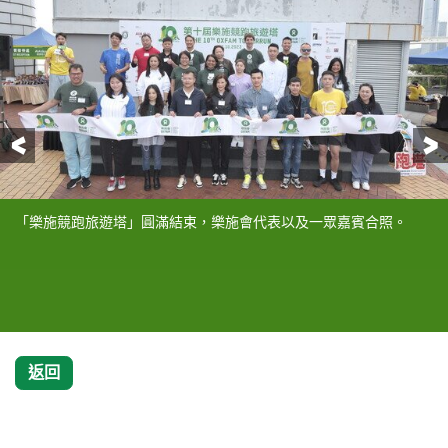
前一頁
「樂施競跑旅遊塔」圓滿結束，樂施會代表以及一眾嘉賓合照。
多年來一直支持活動的樂施大使徐智勇（小肥）和活動宣傳大使張
活動首席贊助友邦保險（國際）有限公司澳門分行支持第十屆「樂
一衆澳門著名主持人余佩欣、李錦潮、黃偉燐、譚寶星組成「澳門
「個人競跑」男子組全塔成績全破歷屆紀錄! 冠軍由意大利的FABIO
「個人競跑」男子組半塔冠軍由香港的何俊廷奪得，以3分54秒完成
「個人競跑」女子組全塔亦以全破紀錄的成績完成，冠軍由來自日
「個人競跑」女子組半塔冠軍由黃潔梅奪得，以5分48秒完成賽事。
「隊際接力競跑」冠軍由明記瓜菜奪得，以7分15秒完成全塔賽事。
香港越野跑手梁影雪和長跑好手ALICIA
香港樓梯跑手楊鎧駿
盈，亦有特意抽空到場，為參加者打氣。
施競跑旅遊塔」，圖為澳門友邦保險的合照。
主播達人組」和澳門一眾KOL組Weekday Couple和Flower「澳門新
RUGA奪得，以6分40秒完成賽事。亞軍及季軍分別由來自馬來西亞
賽事。
本的YUKO TATEISHI奪得，以9分10秒完成賽事。亞軍及季軍分別
媒體文化協會」參與「隊際接力競跑」。
的蘇為慶以6分42秒及來自日本的RYOJI WATANABE以 6分46秒奪
由來自中國的樂青華以9分27秒及斯洛伐克的KAMILA
得。
CHOMANICOVA以9分43秒奪得。
返回