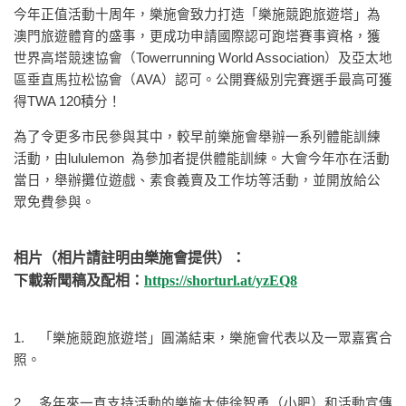
今年正值活動十周年，樂施會致力打造「樂施競跑旅遊塔」為
澳門旅遊體育的盛事，更成功申請國際認可跑塔賽事資格，獲
世界高塔競速協會（Towerrunning World Association）及亞太地
區垂直馬拉松協會（AVA）認可。公開賽級別完賽選手最高可獲
得TWA 120積分！
為了令更多市民參與其中，較早前樂施會舉辦一系列體能訓練
活動，由lululemon 為參加者提供體能訓練。大會今年亦在活動
當日，舉辦攤位遊戲、素食義賣及工作坊等活動，並開放給公
眾免費參與。
相片（相片請註明由樂施會提供）：
下載新聞稿及配相：
https://shorturl.at/yzEQ8
1. 「樂施競跑旅遊塔」圓滿結束，樂施會代表以及一眾嘉賓合
照。
2. 多年來一直支持活動的樂施大使徐智勇（小肥）和活動宣傳