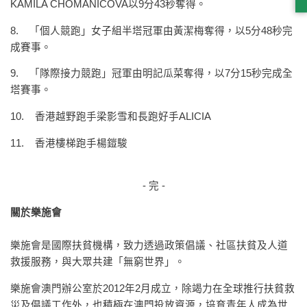
KAMILA CHOMANICOVA以9分43秒奪得。
8. 「個人競跑」女子組半塔冠軍由黃潔梅奪得，以5分48秒完
成賽事。
9. 「隊際接力競跑」冠軍由明記瓜菜奪得，以7分15秒完成全
塔賽事。
10. 香港越野跑手梁影雪和長跑好手ALICIA
11. 香港樓梯跑手楊鎧駿
- 完 -
關於樂施會
樂施會是國際扶貧機構，致力透過政策倡議、社區扶貧及人道
救援服務，與大眾共建「無窮世界」。
樂施會澳門辦公室於2012年2月成立，除竭力在全球推行扶貧救
災及倡議工作外，也積極在澳門投放資源，培育青年人成為世