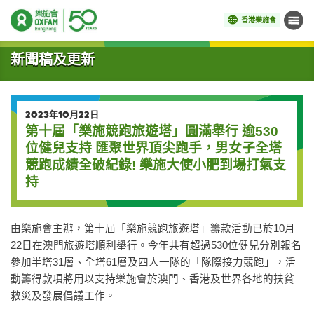
香港樂施會
目錄
開始主要內容
新聞稿及更新
2023年10月22日
第十屆「樂施競跑旅遊塔」圓滿舉行 逾530
位健兒支持 匯聚世界頂尖跑手，男女子全塔
競跑成績全破紀錄! 樂施大使小肥到場打氣支
持
由樂施會主辦，第十屆「樂施競跑旅遊塔」籌款活動已於10月
22日在澳門旅遊塔順利舉行。今年共有超過530位健兒分別報名
參加半塔31層、全塔61層及四人一隊的「隊際接力競跑」，活
動籌得款項將用以支持樂施會於澳門、香港及世界各地的扶貧
救災及發展倡議工作。