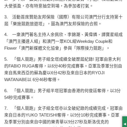
大使張盈，亦有特意抽空到場，為參加者打氣。
3. 活動首席贊助友邦保險（國際）有限公司澳門分行支持第十
屆「樂施競跑旅遊塔」，圖為澳門友邦保險的合照。
4. 一衆澳門著名主持人余佩欣、李錦潮、黃偉燐、譚寶星組成
「澳門主播達人組」和澳門一眾KOL組Weekday Couple和
Flower「澳門新媒體文化協會」參與「隊際接力競跑」。
5. 「個人競跑」男子組全塔成績全破歷屆紀錄! 冠軍由意大利
的FABIO RUGA奪得，以6分40秒完成賽事。亞軍及季軍分別由
來自馬來西亞的蘇為慶以6分42秒及來自日本的RYOJI
WATANABE以 6分46秒奪得。
6. 「個人競跑」男子組半塔冠軍由香港的何俊廷奪得，以3分
54秒完成賽事。
7. 「個人競跑」女子組全塔亦以全破紀錄的成績完成，冠軍由
來自日本的YUKO TATEISHI奪得，以9分10秒完成賽事。亞軍
及季軍分別由來自中國的樂青華以9分27秒及斯洛伐克的
S