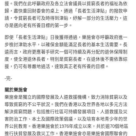
援。我們在此呼籲政府及各立法會議員以貧窮長者的福祉為依
歸，盡快重回財委會的桌上，通過「長者生活津貼」的撥款申
請，令貧窮長者可及時得到津貼，紓解一部分的生活壓力，這
亦是邁向老有所養目標的第一步。
即使「長者生活津貼」日後獲得通過，樂施會亦呼籲政府進一
步檢討津助水平，以確保金額能滿足長者的基本生活需要。長
遠而言，政府更應著手研究一個可持續及再分配的退休保障制
度，使全港退休長者，特別是貧窮長者，在退休後不需依靠綜
援，仍可有尊嚴地過活，達致真正老有所養的目標。
-完-
關於樂施會
樂施會是獨立的國際發展及人道救援機構，致力消除貧窮以及
導致貧窮的不公平狀況。我們在香港以及世界各地以多元方法
解決貧窮問題，包括推行社區可持續發展項目、人道救援及災
害防治工作、本土及國際政策倡議，以及培育本地青少年的世
界公民教育。香港樂施會於1976年成立以來，共於逾70個地區
推行扶貧發展及救災工作。香港樂施會亦是樂施會國際聯會的