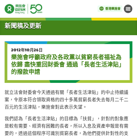
香港樂施會
目錄
開始主要內容
新聞稿及更新
2012年10月26日
樂施會呼籲政府及各政黨以貧窮長者福祉為
依歸 盡快重回財委會 通過「長者生活津貼」
的撥款申請
就立法會財委會今天通過有關「長者生活津貼」的中止待續議
案，令原本符合領取資格的四十多萬貧窮長者失去每月二千二
百元的生活津貼，樂施會對此表示失望。
我們認為「長者生活津貼」的目標為「扶貧」，針對的對象應
是較有需要、經濟有困難的長者，所以入息及資產申報是有需
要的，透過這個程序可識別貧窮長者，為他們提供針對性的支