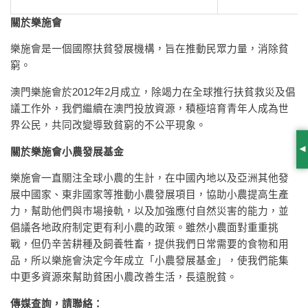
關於樂施會
樂施會是一個國際扶貧發展機構，旨在推動民眾力量，消除貧
窮。
澳門樂施會於2012年2月成立，除竭力在全球推行扶貧救災及倡
議工作外，我們繼續在澳門投放資源，積極培育青年人成為世
界公民，共同改變導致貧窮的不公平現象。
關於樂施會小農發展基金
S
樂施會一直關注全球小農的生計，在中國內地以及亞洲其他發
展中國家、東非國家等推動小農發展項目，協助小農提高生產
力，幫助他們與市場接軌，以及加強應付自然災害的能力，並
倡議各地政府制定更有利小農的政策。雖然小農面對重重挑
戰，但仍辛苦耕種及飼養牲畜，提供我們日常需要的食物和用
品，所以樂施會決定今年成立「小農發展基金」，使我們能集
中更多資源來幫助貧困小農改善生活，長遠脫貧。
傳媒查詢，請聯絡：