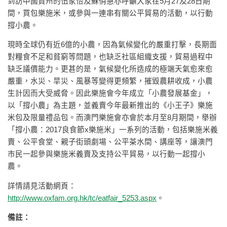
到訪中國貴州的伍家怡及蘇俏慧亦呼籲大家在5月27及28日期
間，買包樂施米，或參與一連串有關公平貿易的活動，以行動
撐小農。
現時全球仍有近6億的小農，因為氣候變化的嚴重打擊，長期面
對糧食不足和貧窮等問題，也缺乏社區組織支援，貿易過程中
缺乏議價能力。更甚的是，氣候變化所造成的極端天氣愈來愈
嚴重，水災、旱災、風暴等變得更頻繁，摧毀農耕收成，小農
生計因而大受威脅。因此樂施會今年成立「小農發展基金」，
以「撐小農」為主題，並義賣今年最新推出的《小王子》樂施
米包及限量禮品包。而澳門樂施會亦會於本月至8月期間，舉辦
「撐小農：2017良食節x樂施米」一系列的活動，包括樂施米義
賣、公平食堂、親子街頭劇場、公平茶水間、講座等，讓澳門
市民一起參與樂施米義賣及支持公平貿易，以行動一起撐小
農。
詳情請見活動網頁：
http://www.oxfam.org.hk/tc/eatfair_5253.aspx
。
備註：