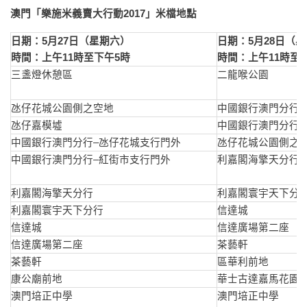
澳門「樂施米義賣大行動
2017
」米檔地點
日期：
5
月
27
日（星期六）
日期：
5
月
28
日（星
時間：上午
11
時至下午
5
時
時間：上午
11
時至
三盞燈休憩區
二龍喉公園
氹仔花城公園側之空地
中國銀行澳門分行
氹仔嘉模墟
中國銀行澳門分行
中國銀行澳門分行–氹仔花城支行門外
氹仔花城公園側之
中國銀行澳門分行–紅街市支行門外
利嘉閣海擎天分行
利嘉閣海擎天分行
利嘉閣寰宇天下分
利嘉閣寰宇天下分行
信達城
信達城
信達廣場第二座
信達廣場第二座
茶藝軒
茶藝軒
區華利前地
康公廟前地
華士古達嘉馬花園
澳門培正中學
澳門培正中學