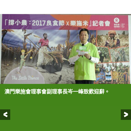
澳門樂施會理事會副理事長岑一峰致歡迎辭。
樂施會合作夥伴零距離合作社將「食物忘記了？」街
（右起）樂施大使暨澳門演藝人協會會長徐智勇（小
（前排右起）樂施米首席贊助中國銀行澳門分行義工
（右起）澳門樂施會理事會副理事長岑一峰和樂施大
樂施會總裁梁詠雩分享她去年在澳門義賣樂施米的經
（從左到右）港澳兩地贊助英皇娛樂酒店人力資源及
頭劇場帶到記者會上，呈現公平貿易如何改善小農戶
肥）、澳門選美連盟理事長伍家怡（Cherry）、澳
協會會長陳榮達先生、樂施會總裁梁詠雩、樂施大使
使暨澳門演藝人協會會長徐智勇（小肥）手持撐小農
驗，體會到澳門市民的熱情和滿滿的人情味，希望澳
培訓總監鄭賽女、澳門演藝人協會常務理事蘇俏慧
的生計。
門演藝人協會常務理事蘇俏慧（Kayaku）分享了他
暨澳門演藝人協會會長徐智勇（小肥）、中央人民政
公平貿易布袋合照，呼籲公眾購買樂施米和公平貿易
門市民繼續支持「撐小農：2017良食節X樂施米」一
（Kayaku）、澳門選美連盟理事長伍家怡
前一頁
們探訪國內小農戶的經歷，帶出對「撐小農」行動的
府駐澳門特別行政區聯絡辦公室協調部副部長卞濤、
產品，一同「撐小農」。
系列活動。
（Cherry）、樂施米首席贊助中國銀行澳門分行義
反思，並呼籲於5月27日至八月期間，購買樂施米，
澳門樂施會理事會副理事長岑一峰、澳門選美連盟理
工協會會長陳榮達、中央人民政府駐澳門特別行政區
並參與不同活動支持公平貿易，長遠幫助小農脫貧。
事長伍家怡（Cherry）、澳門演藝人協會常務理事
聯絡辦公室協調部副處長級助理胡曉龍、澳門樂施會