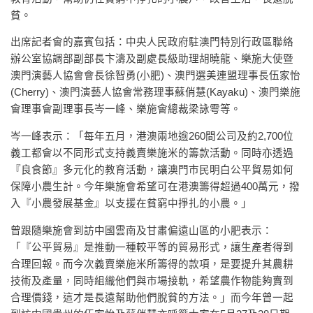
貧。
出席記者會的嘉賓包括：中央人民政府駐澳門特別行政區聯絡
辦公室協調部副部長卞濤及副處長級助理胡曉龍、樂施大使暨
澳門演藝人協會會長徐智勇(小肥)、澳門選美連盟理事長伍家怡
(Cherry)、澳門演藝人協會常務理事蘇俏慧(Kayaku)、澳門樂施
會理事會副理事長岑一峰、樂施會總裁梁詠雩等。
岑一峰表示：「每年五月，港澳兩地逾260間公司及約2,700位
義工都會以不同形式支持義賣樂施米的籌款活動。同時亦透過
『良食節』多元化的教育活動，讓澳門市民明白公平貿易如何
保障小農生計。今年樂施會希望可在港澳籌得超過400萬元，撥
入『小農發展基金』以支援在貧窮中掙扎的小農。」
曾跟隨樂施會到訪中國雲南及甘肅偏遠山區的小肥表示：
「『公平貿易』是推動一種較平等的貿易形式，讓生產者得到
合理回報。而今次義賣樂施米所籌得的款項，是要提升其農耕
技術及產量，同時組織他們與市場接軌，希望農作物能夠賣到
合理價錢，這才是長遠幫助他們脫貧的方法。」而今年曾一起