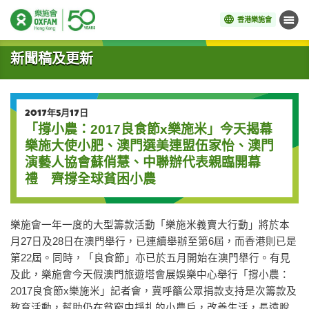
香港樂施會
目錄
開始主要內容
新聞稿及更新
2017年5月17日
「撐小農：2017良食節x樂施米」今天揭幕
樂施大使小肥、澳門選美連盟伍家怡、澳門
演藝人協會蘇俏慧、中聯辦代表親臨開幕
禮 齊撐全球貧困小農
樂施會一年一度的大型籌款活動「樂施米義賣大行動」將於本
月27日及28日在澳門舉行，已連續舉辦至第6屆，而香港則已是
第22屆。同時，「良食節」亦已於五月開始在澳門舉行。有見
及此，樂施會今天假澳門旅遊塔會展娛樂中心舉行「撐小農：
2017良食節x樂施米」記者會，冀呼籲公眾捐款支持是次籌款及
教育活動，幫助仍在貧窮中掙扎的小農戶，改善生活，長遠脫