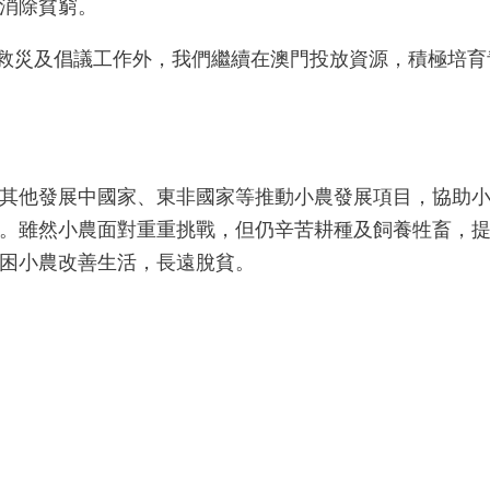
消除貧窮。
扶貧救災及倡議工作外，我們繼續在澳門投放資源，積極培
其他發展中國家、東非國家等推動小農發展項目，協助
。雖然小農面對重重挑戰，但仍辛苦耕種及飼養牲畜，
困小農改善生活，長遠脫貧。