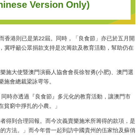
Version Only)
而香港則已是第22屆。同時，「良食節」亦已於五月開
會，冀呼籲公眾捐款支持是次籌款及教育活動，幫助仍在
樂施大使暨澳門演藝人協會會長徐智勇(小肥)、澳門選
峰、樂施會總裁梁詠雩等。
動。同時亦透過『良食節』多元化的教育活動，讓澳門市
在貧窮中掙扎的小農。」
產者得到合理回報。而今次義賣樂施米所籌得的款項，是
貧的方法。」而今年曾一起到訪中國貴州的伍家怡及蘇俏