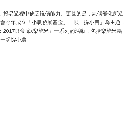
，貿易過程中缺乏議價能力。更甚的是，氣候變化所造
施會今年成立「小農發展基金」，以「撐小農」為主題，
2017良食節x樂施米」一系列的活動，包括樂施米義
動一起撐小農。