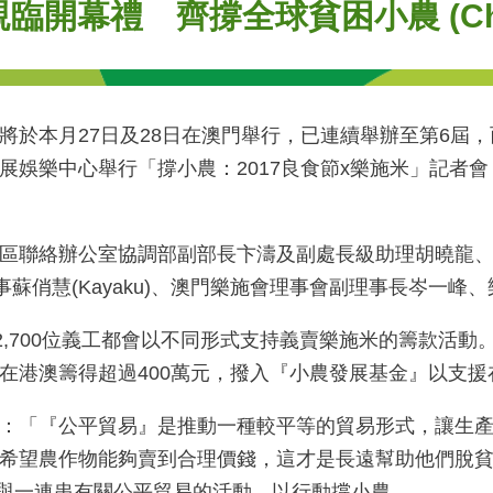
禮 齊撐全球貧困小農 (Chinese 
於本月27日及28日在澳門舉行，已連續舉辦至第6屆，
展娛樂中心舉行「撐小農：2017良食節x樂施米」記者
區聯絡辦公室協調部副部長卞濤及副處長級助理胡曉龍、
理事蘇俏慧(Kayaku)、澳門樂施會理事會副理事長岑一
2,700位義工都會以不同形式支持義賣樂施米的籌款活
在港澳籌得超過400萬元，撥入『小農發展基金』以支援
：「『公平貿易』是推動一種較平等的貿易形式，讓生
希望農作物能夠賣到合理價錢，這才是長遠幫助他們脫
參與一連串有關公平貿易的活動，以行動撐小農。