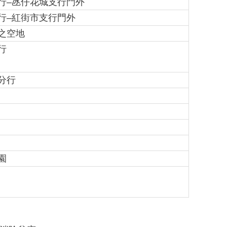
行–氹仔花城支行門外
行–紅街市支行門外
之空地
行
分行
園