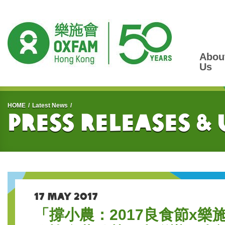
Abou
Us
Start main content
HOME
Latest News
Press Releases &
17 MAY 2017
「撐小農：2017良食節x