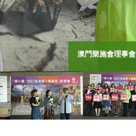
（右起）樂施大使
米」贊助Bio S
門物流倉儲發展有
肥）、澳門選美連
助及嘉賓一同主持
旅遊塔會展娛樂中
藝人協會常務理事
啟動儀式，向公眾
（右起）澳門樂施
小農：2017良食節
內小農戶的經歷，
買樂施米、支持2
澳門演藝人協會會
樂施會總裁梁詠雩
經理陳倩樺，與一
樂施會合作夥伴零
於5月27日至八
雜貨舖、企業選購
布袋合照，呼籲公
體會到澳門市民的
農：2017良食
澳門樂施會理事會
場帶到記者會上，
持公平貿易，長遠
間等。
「撐小農」。
續支持「撐小農：
窮中掙扎的小農戶