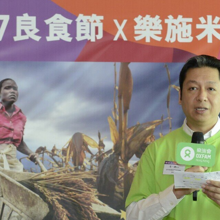
（前排右起）樂施
（從左到右）港澳
會長陳榮達先生、
總監鄭賽女、澳門
藝人協會會長徐智
（Kayaku）
行政區聯絡辦公室
（Cherry）
副理事長岑一峰、
會會長陳榮達、中
（Cherry）
室協調部副處長級
（Kayaku）
長岑一峰、中央人
訓總監鄭賽女、支
調部副部長卞濤、
理林柱光、（後排
（小肥）、樂施會