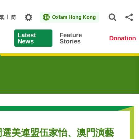
Topics
繁
简
Oxfam Hong Kong
Open S
Sh
Latest
Feature
Donation
News
Stories
門選美連盟伍家怡、澳門演藝