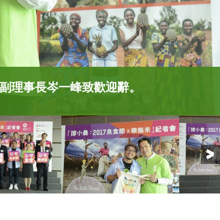
暨澳門演藝人協會會長徐智勇（小
ignature行政經理陳倩樺，以及一眾贊
限公司助理經理龔志鵬、支持機構澳門
盟理事長伍家怡（Cherry）、澳門演
澳門「撐小農：2017良食節x樂施米」
心行政經理林柱光、（後排左四）「撐
蘇俏慧（Kayaku）分享了他們探訪國
展示「撐小農」的多種途徑，包括：購
會理事會副理事長岑一峰和樂施大使暨
X樂施米」贊助Bio Signature行政
帶出對「撐小農」行動的反思，並呼籲
3間公平食堂、參與街頭劇場、光顧公平
長徐智勇（小肥）手持撐小農公平貿易
分享她去年在澳門義賣樂施米的經驗，
眾贊助及嘉賓攜手呼籲公眾支持「撐小
距離合作社將「食物忘記了？」街頭劇
月期間，購買樂施米，並參與不同活動支
公平貿易為食盒，為同事締造公平茶水
眾購買樂施米和公平貿易產品，一同
熱情和滿滿的人情味，希望澳門市民繼
節x樂施米」籌款及教育活動，幫助仍在貧
副理事長岑一峰致歡迎辭。
呈現公平貿易如何改善小農戶的生計。
幫助小農脫貧。
2017良食節X樂施米」一系列活動。
，改善生活，長遠脫貧。