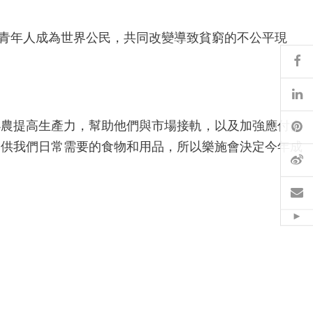
育青年人成為世界公民，共同改變導致貧窮的不公平現
Fa
Li
Pi
小農提高生產力，幫助他們與市場接軌，以及加強應付自
提供我們日常需要的食物和用品，所以樂施會決定今年成
W
Em
Hid