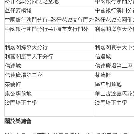
氹仔花城公園側之空地
中國銀行澳門分
氹仔嘉模墟
中國銀行澳門分
中國銀行澳門分行–氹仔花城支行門外
氹仔花城公園側
中國銀行澳門分行–紅街市支行門外
利嘉閣海擎天分
利嘉閣海擎天分行
利嘉閣寰宇天下
利嘉閣寰宇天下分行
信達城
信達城
信達廣場第二座
信達廣場第二座
茶藝軒
茶藝軒
區華利前地
康公廟前地
華士古達嘉馬花
澳門培正中學
澳門培正中學
關於樂施會