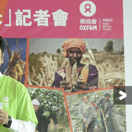
米首席贊助中國銀行澳門分行義工協會
兩地贊助英皇娛樂酒店人力資源及培訓
樂施會總裁梁詠雩、樂施大使暨澳門演
演藝人協會常務理事蘇俏慧
勇（小肥）、中央人民政府駐澳門特別
、澳門選美連盟理事長伍家怡
協調部副部長卞濤、澳門樂施會理事會
、樂施米首席贊助中國銀行澳門分行義工協
澳門選美連盟理事長伍家怡
央人民政府駐澳門特別行政區聯絡辦公
、澳門演藝人協會常務理事蘇俏慧
助理胡曉龍、澳門樂施會理事會副理事
、港澳兩地贊助英皇娛樂酒店人力資源及培
民政府駐澳門特別行政區聯絡辦公室協
持機構澳門旅遊塔會展娛樂中心行政經
樂施大使暨澳門演藝人協會會長徐智勇
右五）「撐小農：2017良食節X樂施
總裁梁詠雩、樂施米物流贊助大昌行澳