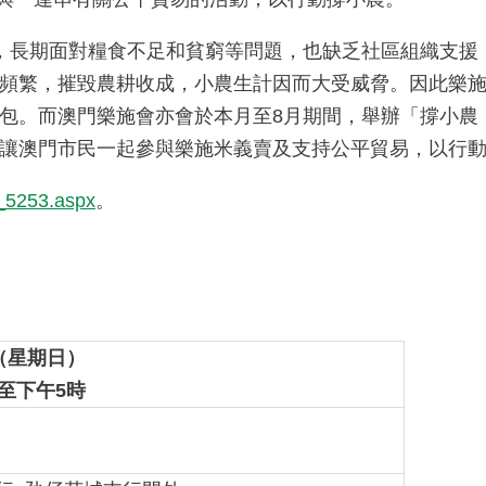
，長期面對糧食不足和貧窮等問題，也缺乏社區組織支援
頻繁，摧毀農耕收成，小農生計因而大受威脅。因此樂
包。而澳門樂施會亦會於本月至8月期間，舉辦「撐小農：
讓澳門市民一起參與樂施米義賣及支持公平貿易，以行
r_5253.aspx
。
（星期日）
至下午
5
時