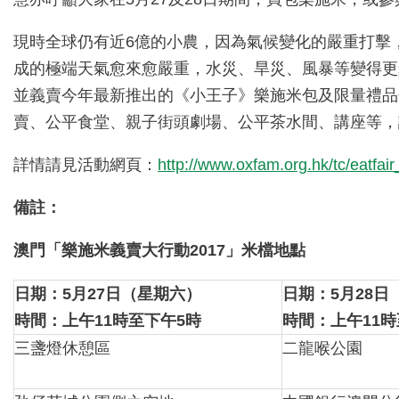
現時全球仍有近6億的小農，因為氣候變化的嚴重打擊
成的極端天氣愈來愈嚴重，水災、旱災、風暴等變得更
並義賣今年最新推出的《小王子》樂施米包及限量禮品
賣、公平食堂、親子街頭劇場、公平茶水間、講座等，
詳情請見活動網頁：
http://www.oxfam.org.hk/tc/eatfai
備註：
澳門「樂施米義賣大行動
2017
」米檔地點
日期：
5
月
27
日（星期六）
日期：
5
月
28
日
時間：上午
11
時至下午
5
時
時間：上午
11
時
三盞燈休憩區
二龍喉公園