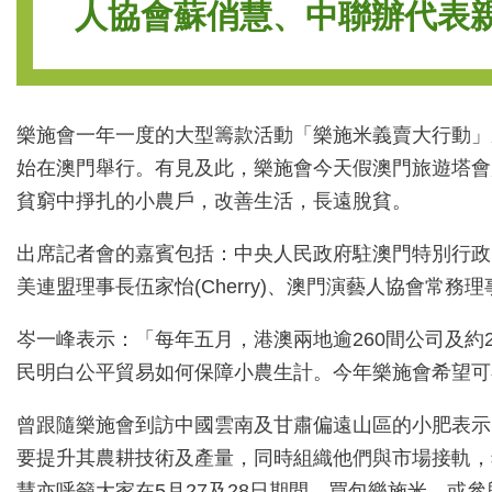
人協會蘇俏慧、中聯辦代表親臨開幕
樂施會一年一度的大型籌款活動「樂施米義賣大行動」將
始在澳門舉行。有見及此，樂施會今天假澳門旅遊塔會
貧窮中掙扎的小農戶，改善生活，長遠脫貧。
出席記者會的嘉賓包括：中央人民政府駐澳門特別行政
美連盟理事長伍家怡(Cherry)、澳門演藝人協會常務
岑一峰表示：「每年五月，港澳兩地逾260間公司及約
民明白公平貿易如何保障小農生計。今年樂施會希望可
曾跟隨樂施會到訪中國雲南及甘肅偏遠山區的小肥表示
要提升其農耕技術及產量，同時組織他們與市場接軌，
慧亦呼籲大家在5月27及28日期間，買包樂施米，或