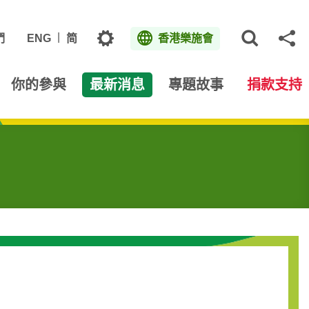
主題
們
ENG
简
香港樂施會
打開網
分
你的參與
最新消息
專題故事
捐款支持