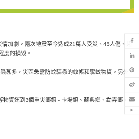
Fa
的災情加劇。兩次地震至今造成21萬人受災、45人傷、超
般程度的損毀。
Li
Pi
蚊蟲甚多，災區急需防蚊驅蟲的蚊帳和驅蚊物資。另外，
微
電
香等物資運到3個重災鄉鎮 - 卡場鎮、蘇典鄉、勐弄鄉，並
Hid